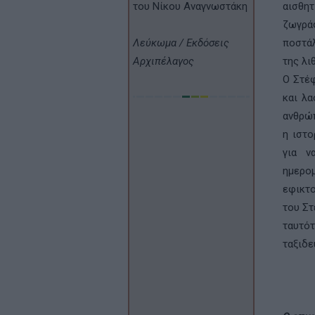
του Νίκου Αναγνωστάκη
αισθη
ζωγρά
Λεύκωμα / Εκδόσεις
ποστάλ
Αρχιπέλαγος
της λι
Ο Στέφ
και λα
ανθρώπ
η ιστο
για ν
ημερο
εφικτο
του Στ
ταυτό
ταξιδε