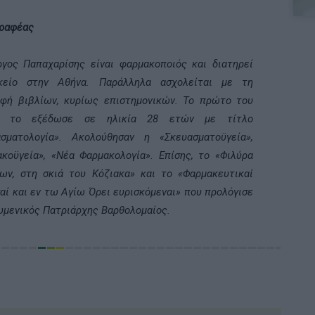
γραφέας
γος Παπαχαρίσης είναι φαρμακοποιός και διατηρεί
κείο στην Αθήνα. Παράλληλα ασχολείται με τη
αφή βιβλίων, κυρίως επιστημονικών. Το πρώτο του
ίο το εξέδωσε σε ηλικία 28 ετών με τίτλο
ασματολογία». Ακολούθησαν η «Σκευασματοϋγεία»,
κοϋγεία», «Νέα Φαρμακολογία». Επίσης, το «Φιλύρα
ων, στη σκιά του Κόζιακα» και το «Φαρμακευτικαί
αί και εν τω Αγίω Όρει ευρισκόμεναι» που προλόγισε
υμενικός Πατριάρχης Βαρθολομαίος.