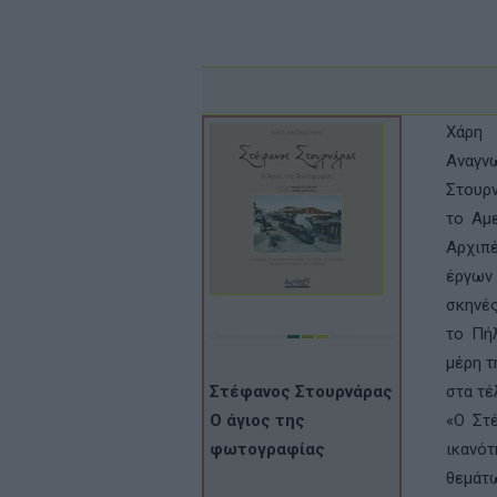
Χάρη 
Αναγνω
Στουρν
το Αμε
Αρχιπ
έργων
σκηνές
το Πήλ
μέρη τ
Στέφανος Στουρνάρας
στα τέ
Ο άγιος της
«Ο Στέ
φωτογραφίας
ικανό
θεμάτ