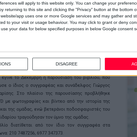
ferences will apply to this website only. You can change your preferen
η, με πλούσιο φωτογραφικό υλικό που «περιποιεί
y returning to this site and clicking the "Privacy" button at the bottom
 για το ποδόσφαιρο. Το βιβλίο είναι γραμμένο σε
s website/app uses one or more Google services and may gather and st
χνικό ύφος και ο λόγος του ρέει χωρίς να κουράζει,
ited to your visit or usage behaviour. You may click to grant or deny c
 to use your data for below specified purposes in below Google consent s
τό αποτελεί βιβλίο πρότυπο παρουσίασης ιστορικών
λητικών γεγονότων.
ι να αποδείξει πως το ποδόσφαιρο δεν είναι απλώς
θλημα αλλά αποτελεί πολιτιστικό στοιχείο που
 παράλληλα να μοιράσει χαρά, να ενώσει ανθρώπους.
IONS
DISAGREE
A
γκινητική ατμόσφαιρα και παρουσία πολυπληθούς
 έγινε το Δεκέμβρη η παρουσίαση του βιβλίου, που
ωσε ο ίδιος ο συγγραφέας και συνάδελφος Γιώργος
αρίσης. Στο πλαίσιο της παρουσίασης προβλήθηκε
D με φωτογραφίες και βίντεο από την ιστορία της
και της ομάδας, ενώ βετεράνοι ποδοσφαιριστές του
αϊδαρίου τραγούδησαν τον ύμνο της ομάδας.
βλίο διατίθεται από τον ίδιο τον συγγραφέα στα
να: 210 7487256, 6977 347373.