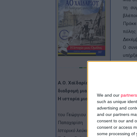
τη συ
βλέπο
Πρόκει
πόλης
Δεκέμβ
Ο συν
υπήρξε
Την αγ
πόλη π
βιβλίο
Α.Ο. Χαϊδαρίου - Η
από έν
διαδρομή μιας πόλης -
πολυπρ
We and our
partners
Η ιστορία μιας ομάδας
such as unique ident
τους.
advertising and con
Μέσα α
and our partners may
του Γεώργιου
πόλης,
consent to our and o
Παπαχαρίση
ομάδας
consent or access m
Ιστορικό λεύκωμα /
some processing of y
Πρόκε