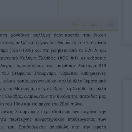
στη μοναδική συλλογή καρτ-ποστάλ του Νίκου
στάκη, συλλέκτη έργων και θαυμαστή του Στέφανου
άρα (1867-1928) και στη βοήθεια από το Ε.Λ.Ι.Α. και
ρικανικό Κολέγιο Ελλάδος (ACG Art), οι εκδόσεις
έλαγος παρουσιάζουν ένα μοναδικό λεύκωμα 313
 του Στέφανου Στουρνάρα. ’νθρωποι, καθημερινές
, κτίρια, τοπία, αρχοντικά και πολλά άλλα θέματα από
ιο, τα Μετέωρα, το ’γιον Όρος, τη Σκιάθο και άλλα
ης Ελλάδας, αναβιώνουν την εικόνα της πατρίδας μας
λη του 19ου και τις αρχές του 20ού αιώνα.
φανος Στουρνάρας είχε ιδιαίτερα ανεπτυγμένη την
τητα περίτεχνης εργαστηριακής επεξεργασίας των
ων του. Βοηθούμενος ασφαλώς από την υψηλή