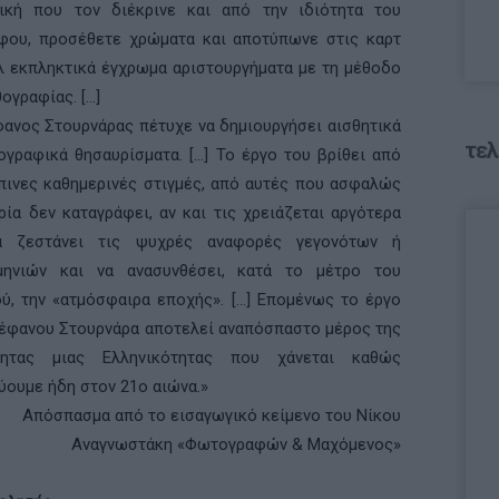
τική που τον διέκρινε και από την ιδιότητα του
φου, προσέθετε χρώματα και αποτύπωνε στις καρτ
 εκπληκτικά έγχρωμα αριστουργήματα με τη μέθοδο
θογραφίας. […]
ανος Στουρνάρας πέτυχε να δημιουργήσει αισθητικά
τελ
ογραφικά θησαυρίσματα. […] Το έργο του βρίθει από
ινες καθημερινές στιγμές, από αυτές που ασφαλώς
ρία δεν καταγράφει, αν και τις χρειάζεται αργότερα
α ζεστάνει τις ψυχρές αναφορές γεγονότων ή
μηνιών και να ανασυνθέσει, κατά το μέτρο του
ύ, την «ατμόσφαιρα εποχής». […] Επομένως το έργο
έφανου Στουρνάρα αποτελεί αναπόσπαστο μέρος της
τητας μιας Ελληνικότητας που χάνεται καθώς
ύουμε ήδη στον 21ο αιώνα.»
Απόσπασμα από το εισαγωγικό κείμενο του Νίκου
Αναγνωστάκη «Φωτογραφών & Μαχόμενος»