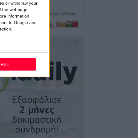
ces or withdraw your
 of the webpage.
ore information
onsent to Google and
ection.
GREE