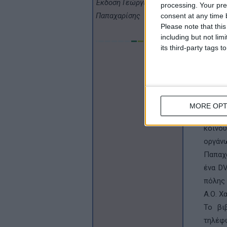
Έκδοση Γεώργιος
processing. Your pre
έκδοσ
Παπαχαρίσης
consent at any time b
τιμή»
Please note that thi
λογοτε
including but not lim
its third-party tags
γι’ αυ
και αθ
Έρχετα
ένα ά
μπορεί
MORE OPT
Σε συ
κοινού
οργάν
Παπαχ
ένα DV
πόλης 
Α.Ο. Χ
Το βι
τηλέφω