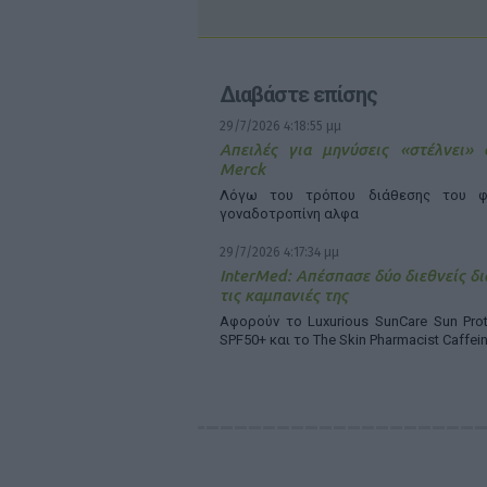
Διαβάστε επίσης
29/7/2026 4:18:55 μμ
Απειλές για μηνύσεις «στέλνει»
Merck
Λόγω του τρόπου διάθεσης του φ
γοναδοτροπίνη αλφα
29/7/2026 4:17:34 μμ
InterMed: Απέσπασε δύο διεθνείς δι
τις καμπανιές της
Αφορούν το Luxurious SunCare Sun Prot
SPF50+ και το The Skin Pharmacist Caffei