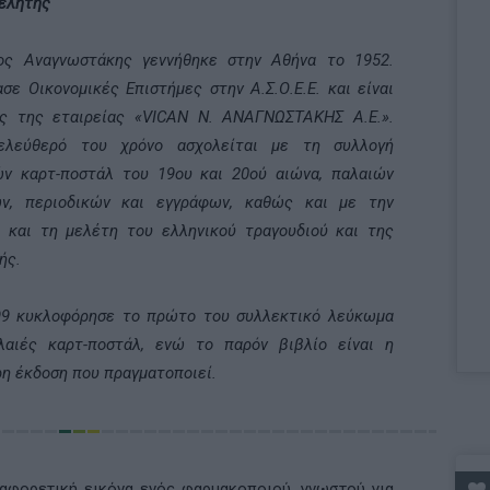
ελητής
ος Αναγνωστάκης γεννήθηκε στην Αθήνα το 1952.
σε Οικονομικές Επιστήμες στην Α.Σ.Ο.Ε.Ε. και είναι
ής της εταιρείας «VICAN N. ΑΝΑΓΝΩΣΤΑΚΗΣ Α.Ε.».
ελεύθερό του χρόνο ασχολείται με τη συλλογή
ών καρτ-ποστάλ του 19ου και 20ού αιώνα, παλαιών
ων, περιοδικών και εγγράφων, καθώς και με την
 και τη μελέτη του ελληνικού τραγουδιού και της
ής.
99 κυκλοφόρησε το πρώτο του συλλεκτικό λεύκωμα
λαιές καρτ-ποστάλ, ενώ το παρόν βιβλίο είναι η
η έκδοση που πραγματοποιεί.
αφορετική εικόνα ενός φαρμακοποιού, γνωστού για