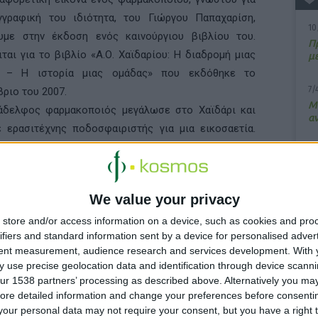
γγραφική του ιδιότητα, του Γιώργου Παπαχαρίση,
10
υμε στην έκδοση ενός καινούργιου βιβλίου του.
Π
ται για το βιβλίο «Α.Ο. Χαϊδαρίου: Η διαδρομή μιας
μ
 – Η ιστορία μιας ομάδας» που εκδόθηκε το
7/
ριο του 2007.
M
άδελφος φαρμακοποιός μεγάλωσε στο Χαϊδάρι και
α
 ερασιτέχνης ποδοσφαιριστής για μια εικοσαετία.
άπη του αυτή για το ποδόσφαιρο αλλά και για την
13
ου έζησε την αποτύπωσε στην έκδοση του παρόντος
Σ
υ, μια πολύ κοπιαστική εργασία που διήρκησε πάνω
We value your privacy
15
α χρόνο και αποδεικνύει ότι οι φαρμακοποιοί είναι
Κ
άγμονες και δεν περιορίζονται μόνο στην επιστήμη
store and/or access information on a device, such as cookies and pro
υ
ifiers and standard information sent by a device for personalised adver
tent measurement, audience research and services development.
With 
πό το βιβλίο παρουσιάζεται και η δημιουργία της
 use precise geolocation data and identification through device scanni
 η ανάπτυξή της, η κοινωνία της και η δημιουργία της
ur 1538 partners’ processing as described above. Alternatively you may 
 παράλληλα με το κοινωνικό γίγνεσθαι.
ore detailed information and change your preferences before consenti
our personal data may not require your consent, but you have a right t
ιται για ένα βιβλίο 245 σελίδων σε πολυτελή