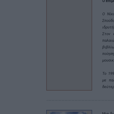
O επιμ
Ο Νίκ
Σπούδα
ιδρυτ
Στον 
παλαι
βιβλί
ποίηση
μουσικ
Το 19
με πα
δεύτερ
Μια δι