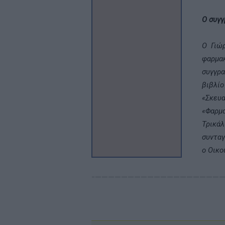
Ο συγ
Ο Γιώρ
φαρμα
συγγρ
βιβλ
«Σκευ
«Φαρμα
Τρικάλ
συνταγ
ο Οικο