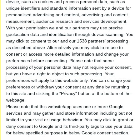
device, such as cookies and process personal data, such as
unique identifiers and standard information sent by a device for
personalised advertising and content, advertising and content
measurement, audience research and services development.
With your permission we and our partners may use precise
geolocation data and identification through device scanning. You
may click to consent to our and our 1538 partners’ processing
Η
Bayer Ελλάς
ενισχύει τη συμβολή της στη διαχείριση του
as described above. Alternatively you may click to refuse to
καρκίνου
του
προστάτη
στην Ελλάδα, διαθέτοντας
consent or access more detailed information and change your
καινοτόμες
θεραπευτικές
επιλογές, καθώς και προϊόντα που
preferences before consenting.
Please note that some
processing of your personal data may not require your consent,
αξιοποιούνται στο πλαίσιο του προσυμπτωματικού ελέγχου.
but you have a right to object to such processing. Your
preferences will apply to this website only. You can change your
Παράλληλα, θέτοντας στο επίκεντρο τον ασθενή, η εταιρεία
preferences or withdraw your consent at any time by returning
συμβάλλει στη βελτίωση της στρατηγικής της
διαχείρισης
του
to this site and clicking the "Privacy" button at the bottom of the
εν λόγω καρκίνου μέσα από την υποστήριξη δράσεων
webpage.
Please note that this website/app uses one or more Google
ενημέρωσης και ευαισθητοποίησης κοινού σε συνεργασία με
services and may gather and store information including but not
συλλόγους ασθενών, όπως η Europa Uomo Hellas.
limited to your visit or usage behaviour. You may click to grant or
deny consent to Google and its third-party tags to use your data
Επιπλέον, διοργανώνει επιστημονικές
εκδηλώσεις
για
for below specified purposes in below Google consent section.