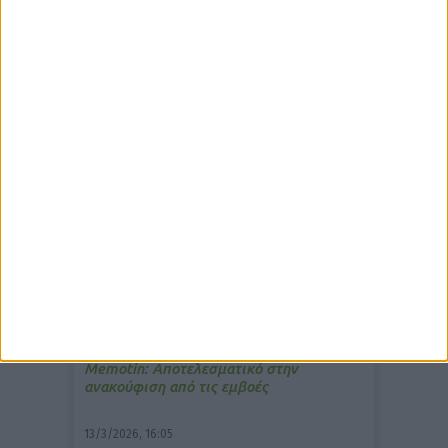
δημοφιλέστερα άρθρα
10/3/2026, 16:44
Πρόστιμο σε φαρμακείο για τη
μετάδοση μουσικής;
7/4/2026, 17:25
Memotin: Αποτελεσματικό στην
ανακούφιση από τις εμβοές
13/3/2026, 16:05