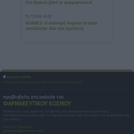
Στα θρανία ξανά οι φαρμακοποιοί
15/7/2026, 16:05
ΚΟRRES: Η συλλογή Aegean Bronze
υποδέχεται δύο νέα προϊόντα
Αρχική σελίδα
Η Εταιρεία
Επικοινωνία
Όροι Χρήσης
Ισολογισμοί
προβληθείτε στο website του
ΦΑΡΜΑΚΕΥΤΙΚΟΥ ΚΟΣΜΟΥ
Μάθετε για τους τρόπους προβολής και προσεγγίστε το κοινό σας
αποτελεσματικά, μέσα από το δημοφιλέστερο site στο χώρο του φαρμάκου και
της υγείας.
Γεωργία Πασπαλά
gpaspala@boussias.com