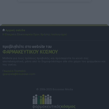
Αρχική σελίδα
Η Εταιρεία
Επικοινωνία
Όροι Χρήσης
Ισολογισμοί
προβληθείτε στο website του
ΦΑΡΜΑΚΕΥΤΙΚΟΥ ΚΟΣΜΟΥ
Μάθετε για τους τρόπους προβολής και προσεγγίστε το κοινό σας
αποτελεσματικά, μέσα από το δημοφιλέστερο site στο χώρο του φαρμάκου και
της υγείας.
Γεωργία Πασπαλά
gpaspala@boussias.com
© 2006-2025 Boussias Media