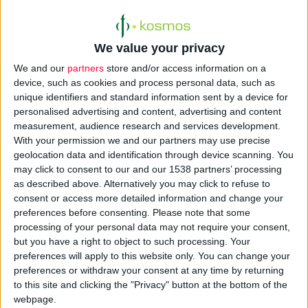
We value your privacy
We and our
partners
store and/or access information on a
device, such as cookies and process personal data, such as
unique identifiers and standard information sent by a device for
personalised advertising and content, advertising and content
H
Bayer
Ελλάς
εμπλουτίζει το πρόγραμμα
BeWell
@
Bayer
,
με
measurement, audience research and services development.
την καινοτόμο εφαρμογή
Remente
. Πρόκειται για ένα
With your permission we and our partners may use precise
σύγχρονο
ψηφιακό εργαλείο
που έχει σχεδιαστεί ώστε να
geolocation data and identification through device scanning. You
προάγει την
ψυχική και σωματική υγεία
, καθώς και την
may click to consent to our and our 1538 partners’ processing
as described above. Alternatively you may click to refuse to
προσωπική ανάπτυξη των εργαζομένων, καλλιεργώντας την
consent or access more detailed information and change your
αυτοφροντίδα και έναν συνολικά ποιοτικότερο τρόπο ζωής,
preferences before consenting.
Please note that some
εντός και εκτός εργασιακού περιβάλλοντος.
processing of your personal data may not require your consent,
but you have a right to object to such processing. Your
preferences will apply to this website only. You can change your
Η εν λόγω εφαρμογή έχει αναπτυχθεί από τον διακεκριμένο
preferences or withdraw your consent at any time by returning
και διεθνώς αναγνωρισμένο Καθηγητή Ψυχιατρικής και
to this site and clicking the "Privacy" button at the bottom of the
Ψυχοθεραπείας
Αντώνιο Ντακανάλη
, κορυφαίο ειδικό στον
webpage.