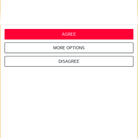
24/7/2026 1:44:19 μμ
AstraZeneca Ελλάδας &
Κύπρου: Ο Σταύρος Ντογιάκος
AGREE
αναλαμβάνει πρόεδρος και
CEO
MORE OPTIONS
DISAGREE
24/7/2026 1:41:29 μμ
Opella: Μεγάλη επένδυση $70
εκατ. στα προβιοτικά