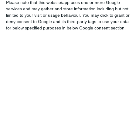
τομέα της ψηφιακής ψυχικής υγείας και Διευθυντή του
Please note that this website/app uses one or more Google
Διεπιστημονικ
o
ύ Ερευνητικού Κέντρου Νευροεπιστημών,
services and may gather and store information including but not
limited to your visit or usage behaviour. You may click to grant or
Κλινικής Ψυχολογίας & Ψυχιατρικής στο Πανεπιστημίο
deny consent to Google and its third-party tags to use your data
(Μπικόκα) του Μιλάνου. Αξιοποιώντας τις δυνατότητες της
for below specified purposes in below Google consent section.
Τεχνητής
N
οημοσύνης, η εφαρμογή προσφέρει μια
εξατομικευμένη, επιστημονικά τεκμηριωμένη εμπειρία, με
στόχο την ουσιαστική και ολιστική ευεξία (
wellbeing
) – ψυχική,
σωματική και κοινωνική.
Ως ένας
«ψηφιακός προσωπικός σύμβουλος»,
η
Remente
είναι διαθέσιμη παντού και πάντα. Μέσα από διαδραστικά
εργαλεία, καθημερινούς οδηγούς και βίντεο καθοδηγούμενης
αυτοφροντίδας, ενσυνειδητότητας (
mindfulness
), άσκησης και
διαλογισμού, οι εργαζόμενοι αποκτούν πρόσβαση σε
εξατομικευμένες πρακτικές για μείωση άγχους, βελτίωση
ύπνου, διατροφής και φυσικής δραστηριότητας, ενδυνάμωση
των προσωπικών και επαγγελματικών δεξιοτήτων και
διαχείριση μιας γκάμας δυσλειτουργικών σκέψεων,