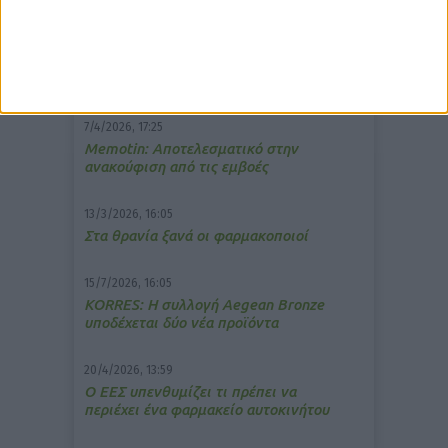
δημοφιλέστερα άρθρα
7/4/2026, 17:25
Memotin: Αποτελεσματικό στην
ανακούφιση από τις εμβοές
13/3/2026, 16:05
Στα θρανία ξανά οι φαρμακοποιοί
15/7/2026, 16:05
ΚΟRRES: Η συλλογή Aegean Bronze
υποδέχεται δύο νέα προϊόντα
20/4/2026, 13:59
Ο ΕΕΣ υπενθυμίζει τι πρέπει να
περιέχει ένα φαρμακείο αυτοκινήτου