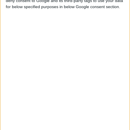
deny consent to Google and its third-party tags to use your data
for below specified purposes in below Google consent section.
Η Pharmaline™ προσφέρει στους φαρµακοποιούς
προνοµιακή
έκπτωση 20%
για τους
αυτόµατους πωλητές
της, µε τη
βοήθεια των οποίων κάθε φαρµακοποιός µπορεί να
λειτουργήσει την επιχείρησή του 24 ώρες το εικοσιτετράωρο,
χωρίς να αυξήσει τα πάγια έξοδά του, ενώ ταυτόχρονα
αποσυµφορεί το χώρο του, διευκολύνει τους πελάτες τους και
αυξάνει την κερδοφορία του. Η προσφορά αφορά σε
5
αυτόµατους πωλητές
που διατίθενται σε δύο διαστάσεις
:
• Ύψος 225 x Πλάτος 151 x Βάθος 90εκ. - Μέγιστος αριθµός
προϊόντων: 80-90 (5 κιλά/προϊόν)