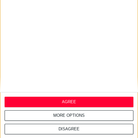
22/7/2026 4:48:02 μμ
Νέα Smart Yoghurt™ Κρέμα
Νύχτας με Προβιοτικά
17/7/2026 4:21:14 μμ
Η ELPEN φέρνει τη σειρά
ilon® στην ελληνική αγορά
AGREE
MORE OPTIONS
DISAGREE