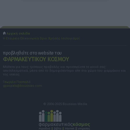
Αρχική σελίδα
Η Εταιρεία
Επικοινωνία
Όροι Χρήσης
Ισολογισμοί
προβληθείτε στο website του
ΦΑΡΜΑΚΕΥΤΙΚΟΥ ΚΟΣΜΟΥ
Μάθετε για τους τρόπους προβολής και προσεγγίστε το κοινό σας
αποτελεσματικά, μέσα από το δημοφιλέστερο site στο χώρο του φαρμάκου και
της υγείας.
Γεωργία Πασπαλά
gpaspala@boussias.com
© 2006-2025 Boussias Media