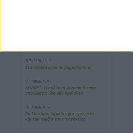
δημοφιλέστερα άρθρα
7/4/2026, 17:25
Memotin: Αποτελεσματικό στην
ανακούφιση από τις εμβοές
13/3/2026, 16:05
Στα θρανία ξανά οι φαρμακοποιοί
15/7/2026, 16:05
ΚΟRRES: Η συλλογή Aegean Bronze
υποδέχεται δύο νέα προϊόντα
11/3/2026, 16:57
2ο Συνέδριο Infokids για την υγεία
και την ευεξία της οικογένειας