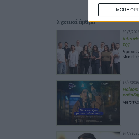
MORE OPT
Σχετικά άρθρα
29/7/2026
InterMe
της
Αφορούν 
Skin Pha
27/7/2026
Haleon:
καθοδή
Με τίτλο
24/7/2026