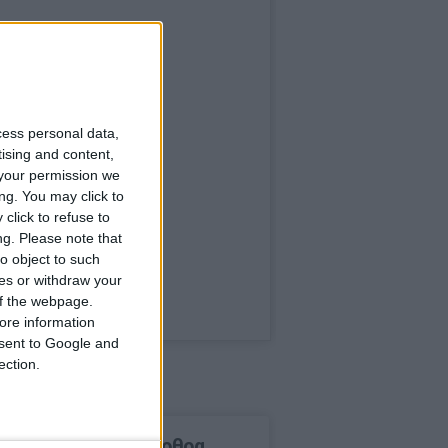
cess personal data,
tising and content,
your permission we
ng. You may click to
click to refuse to
ng.
Please note that
o object to such
ces or withdraw your
 of the webpage.
ore information
onsent to Google and
ection.
δημοφιλέστερα άρθρα