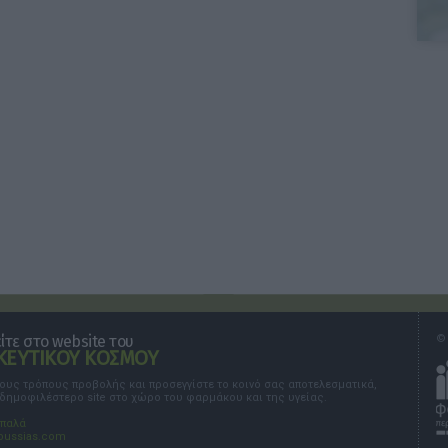
τε στο website του
© 
ΕΥΤΙΚΟΥ ΚΟΣΜΟΥ
τους τρόπους προβολής και προσεγγίστε το κοινό σας αποτελεσματικά,
 δημοφιλέστερο site στο χώρο του φαρμάκου και της υγείας.
σπαλά
oussias.com