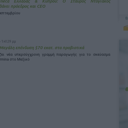
Zeneca Ελλάδας & Κύπρου: Ο Σταύρος Ντογιάκος
άνει πρόεδρος και CEO
Σεπτεμβρίου
 1:41:29 μμ
 Μεγάλη επένδυση $70 εκατ. στα προβιοτικά
άζει νέα υπερσύγχρονη γραμμή παραγωγής για το σκεύασμα
rmina στο Μεξικό