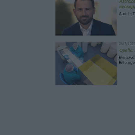
Astra
αναλαμβ
Από 1η 
24/7/2026
Opella:
Εγκαινι
Enteroge