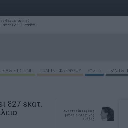
 του Φαρμακευτικού
νημέρωση για το φάρμακο
ΓΕΙΑ & ΕΠΙΣΤΗΜΗ
ΠΟΛΙΤΙΚΗ ΦΑΡΜΑΚΟΥ
ΕΥ ΖΗΝ
ΤΕΧΝΗ & 
ει 827 εκατ.
ίλειο
Αναστασία Σαράφη
μέλος συντακτικής
ομάδας