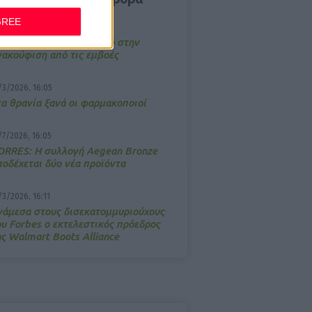
GREE
4/2026, 17:25
emotin: Αποτελεσματικό στην
νακούφιση από τις εμβοές
/3/2026, 16:05
τα θρανία ξανά οι φαρμακοποιοί
/7/2026, 16:05
ΟRRES: Η συλλογή Aegean Bronze
ποδέχεται δύο νέα προϊόντα
/3/2026, 16:11
νάμεσα στους δισεκατομμυριούχους
ου Forbes o εκτελεστικός πρόεδρος
ης Walmart Boots Alliance