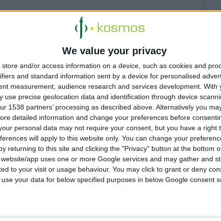
We value your privacy
store and/or access information on a device, such as cookies and pro
ifiers and standard information sent by a device for personalised adver
tent measurement, audience research and services development.
With 
 Ο Σταύρος
 use precise geolocation data and identification through device scanni
αι CEO
ur 1538 partners’ processing as described above. Alternatively you may 
ore detailed information and change your preferences before consenti
our personal data may not require your consent, but you have a right t
ferences will apply to this website only. You can change your preferen
εκατ. στα
y returning to this site and clicking the "Privacy" button at the bottom
s website/app uses one or more Google services and may gather and st
ή παραγωγής
ited to your visit or usage behaviour. You may click to grant or deny c
ικό
 to use your data for below specified purposes in below Google consent s