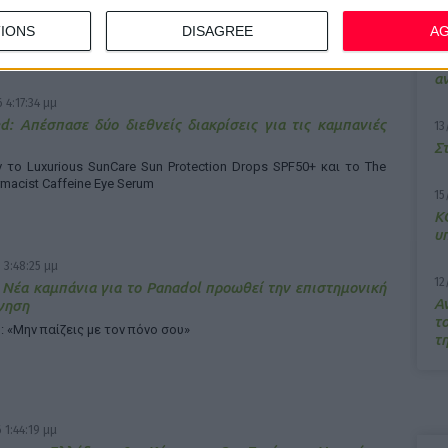
IONS
DISAGREE
A
7/
M
α
 4:17:34 μμ
d: Απέσπασε δύο διεθνείς διακρίσεις για τις καμπανιές
13
Σ
το Luxurious SunCare Sun Protection Drops SPF50+ και το The
rmacist Caffeine Eye Serum
15
Κ
υ
 3:48:25 μμ
12
 Νέα καμπάνια για το Panadol προωθεί την επιστημονική
Α
γηση
τ
: «Μην παίζεις με τον πόνο σου»
τ
 1:44:19 μμ