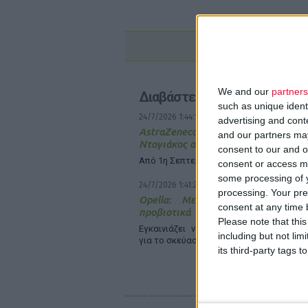
We and our
partners
Διαβάστε επίσης
such as unique ident
24/7/2026 1:44:19 μμ
advertising and con
AstraZeneca Ελλάδας & Κύπρου:
and our partners may
Ντογιάκος αναλαμβάνει πρόεδρος κ
consent to our and o
Από 1η Σεπτεμβρίου
consent or access m
some processing of y
24/7/2026 1:41:29 μμ
processing. Your pre
Opella: Μεγάλη επένδυση $70 
consent at any time b
προβιοτικά
Please note that thi
Εγκαινιάζει νέα υπερσύγχρονη γραμμ
including but not lim
για το σκεύασμα Enterogermina στο Μεξ
its third-party tags