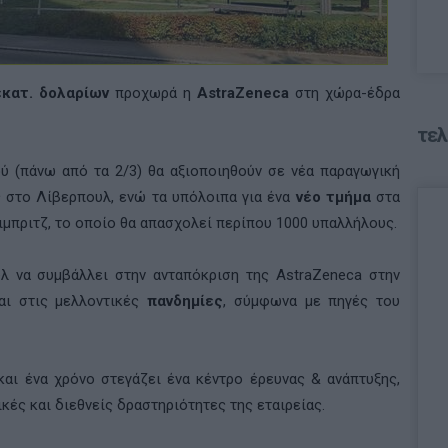
εκατ. δολαρίων
προχωρά η
AstraZeneca
στη χώρα-έδρα
τελ
ύ (πάνω από τα 2/3) θα αξιοποιηθούν σε νέα παραγωγική
 στο Λίβερπουλ, ενώ τα υπόλοιπα για ένα
νέο τμήμα
στα
έιμπριτζ, το οποίο θα απασχολεί περίπου 1000 υπαλλήλους.
υλ να συμβάλλει στην ανταπόκριση της
AstraZeneca
στην
αι στις μελλοντικές
πανδημίες
, σύμφωνα με πηγές του
και ένα χρόνο στεγάζει ένα κέντρο έρευνας & ανάπτυξης,
ικές και διεθνείς δραστηριότητες της εταιρείας.