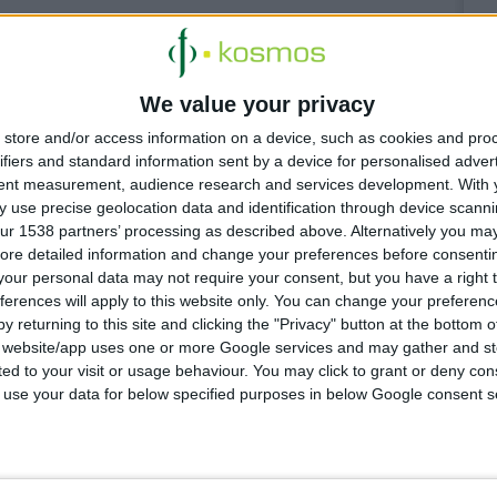
νδίας Καρκίνου, Γ. Καπετανάκης
υπογράμμισε ότι «οι
ορούν με μικρές αλλαγές στις καθημερινές συνήθειες να
αλύτερης έκβασης στη θεραπεία».
We value your privacy
store and/or access information on a device, such as cookies and pro
ifiers and standard information sent by a device for personalised adver
tent measurement, audience research and services development.
With 
 use precise geolocation data and identification through device scanni
ur 1538 partners’ processing as described above. Alternatively you may 
ore detailed information and change your preferences before consenti
our personal data may not require your consent, but you have a right t
ferences will apply to this website only. You can change your preferen
y returning to this site and clicking the "Privacy" button at the bottom
ισθάνεται
s website/app uses one or more Google services and may gather and st
ited to your visit or usage behaviour. You may click to grant or deny c
μοσπονδία
 to use your data for below specified purposes in below Google consent s
νεργάζονται
εάν ελέγχου