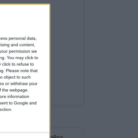
cess personal data,
tising and content,
your permission we
ng. You may click to
click to refuse to
ng.
Please note that
o object to such
ces or withdraw your
 of the webpage.
ore information
onsent to Google and
ection.
δημοφιλέστερα άρθρα