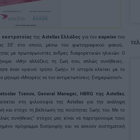
ς εκστρατείας
της
Astellas Ελλάδος
για τον
καρκίνο
του
τελ
ας 35” στο οποίο, μέσω του φωτογραφικού φακού,
τητας με πρωταγωνιστές άνδρες διαφορετικών ηλικιών. Ο
ήνυμα: «Μην αλλάζεις τη ζωή σου, απλώς συνήθειες…
ησε έναν υγιεινό τρόπο ζωής». Η ιστορία κλείνει με το
το μήνυμα «Μπορείς να τον αντιμετωπίσεις. Ενημερώσου!».
etoslav
Tsenov
,
General
Manager
,
HBRG
της
Astellas
,
τάσσεται στη φιλοσοφία της
Astellas
για την ανάληψη
ή και στόχο τη βελτίωση της ποιότητας ζωής του. Με το
πλώς συνήθειες" στόχος μας είναι να παροτρύνουμε τους
πημένο πρόγραμμα διατροφής και να ασκούν συστηματική