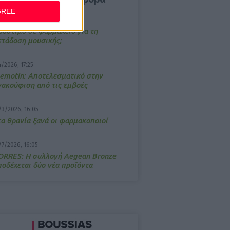
GREE
/3/2026, 16:44
ρόστιμο σε φαρμακείο για τη
ετάδοση μουσικής;
4/2026, 17:25
emotin: Αποτελεσματικό στην
νακούφιση από τις εμβοές
/3/2026, 16:05
τα θρανία ξανά οι φαρμακοποιοί
/7/2026, 16:05
ΟRRES: Η συλλογή Aegean Bronze
ποδέχεται δύο νέα προϊόντα