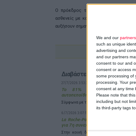
Ο πρόεδρος της
Ελληνικής Ομοσπο
ασθενείς με καρκίνο του προστάτη μπ
αυξήσουν σημαντικά τις πιθανότητες κ
We and our
partners
such as unique ident
advertising and con
and our partners may
consent to our and o
consent or access m
Διαβάστε επίσης
some processing of y
processing. Your pre
27/7/2026 3:53:37 μμ
consent at any time b
Το 81% των φαρμακοποιών α
αυτοπεποίθηση στην επιλογή OTC
Please note that thi
including but not lim
Σύμφωνα µε τη Διεθνή Φαρμακευτική Ο
its third-party tags
6/7/2026 3:07:17 μμ
La Roche-Posay & «ΑγκαλιάΖΩ»: Συ
για 7η συνεχόμενη χρονιά
Στην κοινή δράση πρόληψης και δωρ