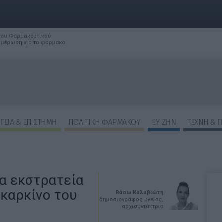
 του Φαρμακευτικού
νημέρωση για το φάρμακο
ΓΕΙΑ & ΕΠΙΣΤΗΜΗ
ΠΟΛΙΤΙΚΗ ΦΑΡΜΑΚΟΥ
ΕΥ ΖΗΝ
ΤΕΧΝΗ & 
έα εκστρατεία
 καρκίνο του
Βάσω Καλυβιώτη
δημοσιογράφος υγείας,
αρχισυντάκτρια