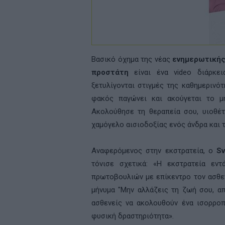
Βασικό όχημα της νέας
ενημερωτική
προστάτη
είναι ένα
video
διάρκει
ξετυλίγονται στιγμές της καθημερινό
φακός παγώνει και ακούγεται το μ
Ακολούθησε τη θεραπεία σου, υιοθέτ
χαμόγελο αισιοδοξίας ενός άνδρα και 
Αναφερόμενος στην εκστρατεία, ο
Sv
τόνισε σχετικά: «Η εκστρατεία εν
πρωτοβουλιών με επίκεντρο τον ασθεν
μήνυμα "Μην αλλάζεις τη ζωή σου, α
ασθενείς να ακολουθούν ένα ισορρο
φυσική δραστηριότητα».