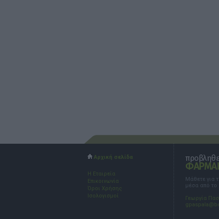
προβληθεί
Αρχική σελίδα
ΦΑΡΜΑΚ
Η Εταιρεία
Μάθετε για 
Επικοινωνία
μέσα από το
Όροι Χρήσης
Ισολογισμοί
Γεωργία Πα
gpaspala@b