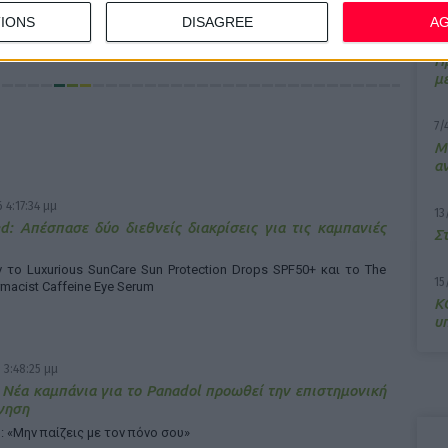
IONS
DISAGREE
A
10
Π
μ
7/
M
α
 4:17:34 μμ
13
d: Απέσπασε δύο διεθνείς διακρίσεις για τις καμπανιές
Σ
το Luxurious SunCare Sun Protection Drops SPF50+ και το The
15
rmacist Caffeine Eye Serum
Κ
υ
 3:48:25 μμ
 Νέα καμπάνια για το Panadol προωθεί την επιστημονική
γηση
: «Μην παίζεις με τον πόνο σου»