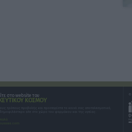
τε στο website του
© 
ΕΥΤΙΚΟΥ ΚΟΣΜΟΥ
τους τρόπους προβολής και προσεγγίστε το κοινό σας αποτελεσματικά,
 δημοφιλέστερο site στο χώρο του φαρμάκου και της υγείας.
σπαλά
oussias.com