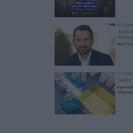
24/7/2026
Astra
αναλαμβ
Από 1η 
24/7/2026
Opella:
Εγκαινι
Enteroge