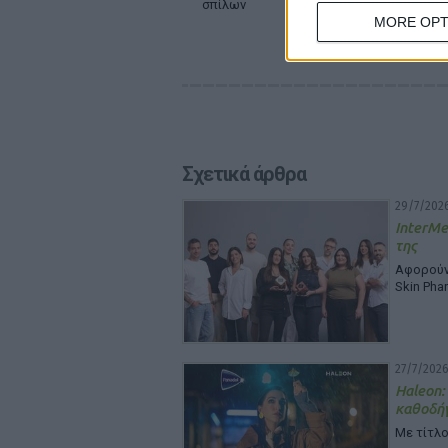
σπίλων
MORE OPT
Σχετικά άρθρα
29/7/2026
InterMe
της
Αφορούν 
Skin Pha
27/7/2026
Haleon:
καθοδή
Με τίτλο