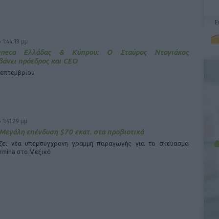
 1:44:19 μμ
Zeneca Ελλάδας & Κύπρου: Ο Σταύρος Ντογιάκος
άνει πρόεδρος και CEO
Σεπτεμβρίου
 1:41:29 μμ
 Μεγάλη επένδυση $70 εκατ. στα προβιοτικά
άζει νέα υπερσύγχρονη γραμμή παραγωγής για το σκεύασμα
rmina στο Μεξικό