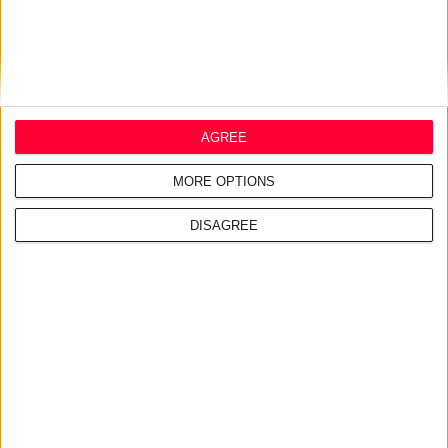
τύπου 1
24/7/2026 10:26:42 πμ
AGREE
Φυσικό αντηλιακό φίλτρο
απέκτησε ευχάριστη και
αόρατη υφή
MORE OPTIONS
DISAGREE
21/7/2026 3:30:10 μμ
Ίδρυμα «Κλέων Τσέτης»:
Μνημόνιο Συνεννόησης με το
Nanopoulos Foundation