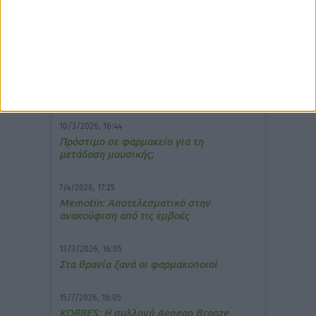
δημοφιλέστερα άρθρα
10/3/2026, 16:44
Πρόστιμο σε φαρμακείο για τη
μετάδοση μουσικής;
7/4/2026, 17:25
Memotin: Αποτελεσματικό στην
ανακούφιση από τις εμβοές
13/3/2026, 16:05
Στα θρανία ξανά οι φαρμακοποιοί
15/7/2026, 16:05
ΚΟRRES: Η συλλογή Aegean Bronze