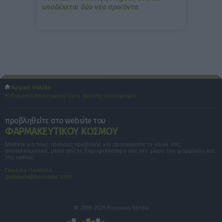
υποδέχεται δύο νέα προϊόντα
Αρχική σελίδα
Η Εταιρεία
Επικοινωνία
Όροι Χρήσης
Ισολογισμοί
προβληθείτε στο website του
ΦΑΡΜΑΚΕΥΤΙΚΟΥ ΚΟΣΜΟΥ
Μάθετε για τους τρόπους προβολής και προσεγγίστε το κοινό σας
αποτελεσματικά, μέσα από το δημοφιλέστερο site στο χώρο του φαρμάκου και
της υγείας.
Γεωργία Πασπαλά
gpaspala@boussias.com
© 2006-2025 Boussias Media