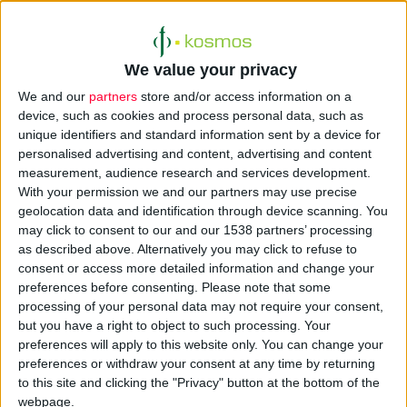
Οι διαταραχές της πήξης του αίματος περιλαμβάνουν ομάδα
παθήσεων που χαρακτηρίζονται από αδυναμία σχηματισμού
We value your privacy
ινώδους και αιμορραγική διάθεση.
We and our
partners
store and/or access information on a
device, such as cookies and process personal data, such as
Η δοξυκυκλίνη (π.χ. Vibramycin) είναι αντιβιοτικό φάρμακο
unique identifiers and standard information sent by a device for
της κατηγορίας των τετρακυκλινών. Δρα ως
personalised advertising and content, advertising and content
βακτηριοστατικό, καθώς όταν προσληφθεί από τα βακτήρια
measurement, audience research and services development.
εμποδίζει την πρωτεϊνοσύνθεση.
With your permission we and our partners may use precise
geolocation data and identification through device scanning. You
Η βαρφαρίνη (π.χ. Panwarfin) είναι αντιπηκτικό παράγωγο
may click to consent to our and our 1538 partners’ processing
της κουμαρίνης. Αναστέλλει την παραγωγή προθρομβίνης
as described above. Alternatively you may click to refuse to
και παραγόντων πήξης, αποτρέποντας το σχηματισμό
consent or access more detailed information and change your
preferences before consenting.
Please note that some
θρόμβων.
processing of your personal data may not require your consent,
but you have a right to object to such processing. Your
preferences will apply to this website only. You can change your
Κλινικό Περιστατικό
preferences or withdraw your consent at any time by returning
Γυναίκα 69 ετών εισήχθη στο νοσοκομείο, καθώς παρουσίαζε
to this site and clicking the "Privacy" button at the bottom of the
σταθερό και έντονο πόνο στο κάτω αριστερό τμήμα της
webpage.