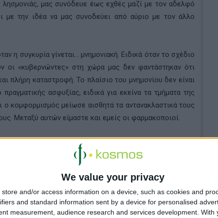
 λησμονιάς, μας συνόδευε έως εχθές μαζί με τον αδελφό
ει με την ιδέα να μας συνοδεύει από αύριο με τον άλλο
όταν η συγκυρία γίνεται… μνημονιακή. Ειδικά όταν το σχέδιο
ν οι «κυβερνώντες» στη χώρα μας δεν φαντάστηκαν ότι
και πλήρη καταστροφή. Το πλαίσιο του μνημονίου δεν είναι
 πραγματικής ασφυξίας, ειδικά για εκείνα τα τμήματα της
αι ο κομφορμισμός μείωσε αισθητά τα αντανακλαστικά τους
ους. Μεταξύ αυτών είμαστε και εμείς οι φαρμακοποιοί.
λέπουμε γύρω μας είναι σκόνη που αναδύεται από τις
οποίες γκρεμίζονται μία προς μία, χρειαζόμαστε ένα όραμα,
ην ομίχλη» που θα πρέπει να προσεγγίσουμε, και ένα
We value your privacy
τι που θα πρέπει να διαλέξουμε για να φτάσουμε αλώβητοι
store and/or access information on a device, such as cookies and pro
ifiers and standard information sent by a device for personalised adver
tent measurement, audience research and services development.
With 