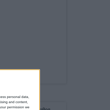
cess personal data,
tising and content,
your permission we
δημοφιλέστερα άρθρα