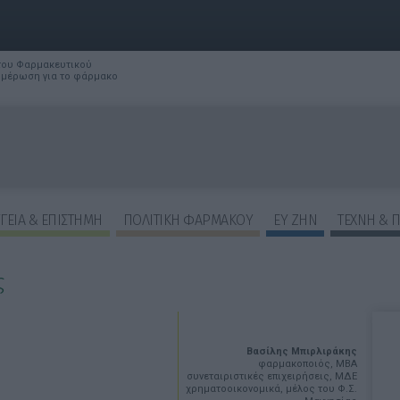
 του Φαρμακευτικού
νημέρωση για το φάρμακο
ΓΕΙΑ & ΕΠΙΣΤΗΜΗ
ΠΟΛΙΤΙΚΗ ΦΑΡΜΑΚΟΥ
ΕΥ ΖΗΝ
ΤΕΧΝΗ & 
ς
Βασίλης Μπιρλιράκης
φαρμακοποιός, MBA
συνεταιριστικές επιχειρήσεις, ΜΔΕ
χρηματοοικονομικά, μέλος του Φ.Σ.