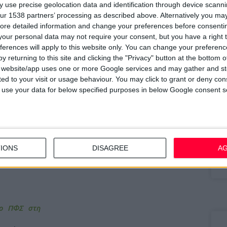
 use precise geolocation data and identification through device scanni
ur 1538 partners’ processing as described above. Alternatively you may 
10
 του ασθενή και της χώρας.
ore detailed information and change your preferences before consenti
Π
our personal data may not require your consent, but you have a right t
παράδοση και πρακτική.
μ
ferences will apply to this website only. You can change your preferen
ες τις γενιές των φαρμακοποιών.
y returning to this site and clicking the "Privacy" button at the bottom
7/
s website/app uses one or more Google services and may gather and st
M
να λειτουργήσει συνεκτικά και θα επέτρεπε στο σώμα των
ited to your visit or usage behaviour. You may click to grant or deny c
α
ι εκείνη τη δεξαμενή δυνάμεων που το ίδιο έχει, αλλά
 to use your data for below specified purposes in below Google consent s
13
Σ
15
IONS
DISAGREE
A
Κ
υ
 ο ΠΦΣ στη