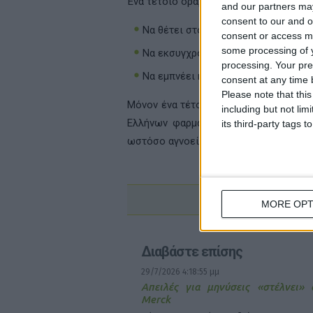
Ένα τέτοιο όραμα θα πρέπει:
and our partners may
consent to our and o
Να θέτει στο επίκεντρο τις ανάγκες
consent or access m
some processing of y
Να εκσυγχρονίζει τη φαρμακευτική 
processing. Your pre
Να εμπνέει και να περιλαμβάνει όλ
consent at any time b
Please note that thi
Μόνον ένα τέτοιο όραμα θα μπορούσε 
including but not lim
Ελλήνων φαρμακοποιών να ανακαλύψε
its third-party tags
ωστόσο αγνοεί.
MORE OPT
Διαβάστε επίσης
29/7/2026 4:18:55 μμ
Απειλές για μηνύσεις «στέλνει»
Merck