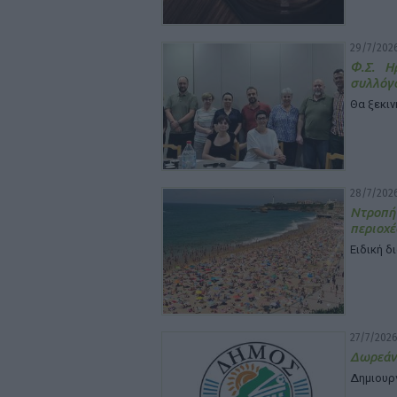
29/7/2026
Φ.Σ. Η
συλλόγ
Θα ξεκιν
28/7/2026
Ντροπή
περιοχέ
Ειδική δ
27/7/2026
Δωρεάν
Δημιουρ