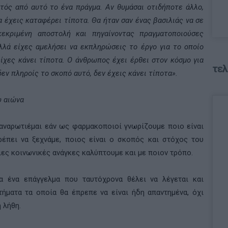
κτός από αυτό το ένα πράγμα. Αν θυμάσαι οτιδήποτε άλλο,
α έχεις καταφέρει τίποτα. Θα ήταν σαν ένας βασιλιάς να σε
εκριμένη αποστολή και πηγαίνοντας πραγματοποιούσες
λά είχες αμελήσει να εκπληρώσεις το έργο για το οποίο
είχες κάνει τίποτα. Ο άνθρωπος έχει έρθει στον κόσμο για
τελ
εν πληροίς το σκοπό αυτό, δεν έχεις κάνει τίποτα».
υ αιώνα
ναρωτιέμαι εάν ως φαρμακοποιοί γνωρίζουμε ποιο είναι
έπει να ξεχνάμε, ποιος είναι ο σκοπός και στόχος του
ες κοινωνικές ανάγκες καλύπτουμε και με ποιον τρόπο.
για ένα επάγγελμα που ταυτόχρονα θέλει να λέγεται και
τήματα τα οποία θα έπρεπε να είναι ήδη απαντημένα, όχι
 λήθη.