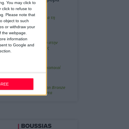
ng. You may click to
click to refuse to
/3/2026, 16:44
ng.
Please note that
ρόστιμο σε φαρμακείο για τη
o object to such
ετάδοση μουσικής;
ces or withdraw your
 of the webpage.
4/2026, 17:25
ore information
emotin: Αποτελεσματικό στην
onsent to Google and
νακούφιση από τις εμβοές
ection.
/3/2026, 16:05
τα θρανία ξανά οι φαρμακοποιοί
/7/2026, 16:05
GREE
ΟRRES: Η συλλογή Aegean Bronze
ποδέχεται δύο νέα προϊόντα