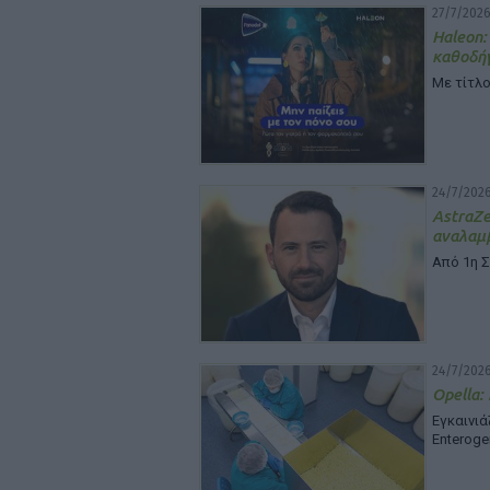
27/7/2026
Haleon:
καθοδή
Με τίτλο
24/7/2026
Astra
αναλαμβ
Από 1η 
24/7/2026
Opella:
Εγκαινι
Enteroge