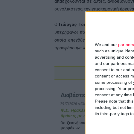
απασχολούνται σε αυτές, αναδεικνύον
συνολικότερα την επιστημονική έρευνα
Ο
Γιώργος Τουσίμης,
Γενικός Διευθυ
υπερήφανοι που εργαζόμαστε για μία 
οποία επενδύει σταθερά στην Έρευνα
We and our
partners
προσφέρουμε λύσεις προς όφελος των 
such as unique ident
advertising and con
and our partners may
consent to our and o
consent or access m
some processing of y
processing. Your pre
Διαβάστε επίσης
consent at any time b
Please note that thi
29/7/2026 4:13:55 μμ
including but not lim
Φ.Σ. Ηρακλείου & Ρεθύμνου: Σχεδιά
its third-party tags
δράσεις με συλλόγους ασθενών
Θα ξεκινήσουν με την ορθή διαχείριση 
φαρμάκων