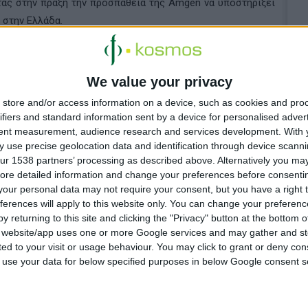
τας στην πράξη την προσπάθεια της Amgen να υποστηρίξει
 στην Ελλάδα.
ντής Amgen Ελλάδος & Κύπρου, δήλωσε σχετικά:
«Είμαστε
από τις πιο καινοτόμες εταιρείες φαρμάκου στον κόσμο, η
We value your privacy
 & Ανάπτυξη εδώ και 40 χρόνια, και θα συνεχίσουμε να
store and/or access information on a device, such as cookies and pro
ασθενών και της κοινωνίας».
ifiers and standard information sent by a device for personalised adver
tent measurement, audience research and services development.
With 
 use precise geolocation data and identification through device scanni
ur 1538 partners’ processing as described above. Alternatively you may 
ore detailed information and change your preferences before consenti
our personal data may not require your consent, but you have a right t
ferences will apply to this website only. You can change your preferen
y returning to this site and clicking the "Privacy" button at the bottom
s website/app uses one or more Google services and may gather and st
ited to your visit or usage behaviour. You may click to grant or deny c
ζουν κοινές
 to use your data for below specified purposes in below Google consent s
των οικιακών