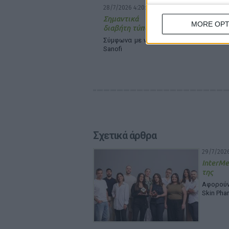
28/7/2026 4:20:18 μμ
Σημαντικά κενά στην ενημέρωσ
MORE OPT
διαβήτη τύπου 1
Σύμφωνα με νέα έρευνα στις ΗΠΑ που 
Sanofi
Σχετικά άρθρα
29/7/2026
InterMe
της
Αφορούν 
Skin Pha