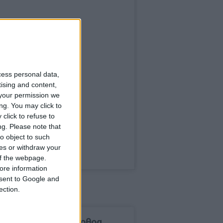
cess personal data,
tising and content,
your permission we
ng. You may click to
click to refuse to
ng.
Please note that
o object to such
ces or withdraw your
 of the webpage.
ore information
onsent to Google and
ection.
δημοφιλέστερα άρθρα