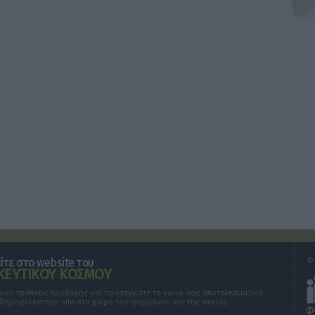
τε στο website του
© 
ΕΥΤΙΚΟΥ ΚΟΣΜΟΥ
τους τρόπους προβολής και προσεγγίστε το κοινό σας αποτελεσματικά,
 δημοφιλέστερο site στο χώρο του φαρμάκου και της υγείας.