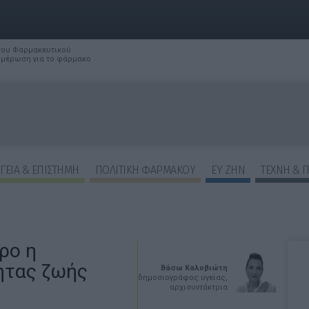
 του Φαρμακευτικού
νημέρωση για το φάρμακο
ΓΕΙΑ & ΕΠΙΣΤΗΜΗ
ΠΟΛΙΤΙΚΗ ΦΑΡΜΑΚΟΥ
ΕΥ ΖΗΝ
ΤΕΧΝΗ & 
ρο η
ητας ζωής
Βάσω Καλυβιώτη
δημοσιογράφος υγείας,
αρχισυντάκτρια