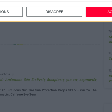
η για τον
10
IONS
DISAGREE
A
Π
μ
υποστήριξε η
7/
M
α
13
Σ
15
 4:17:34 μμ
Κ
d: Απέσπασε δύο διεθνείς διακρίσεις για τις καμπανιές
υ
το Luxurious SunCare Sun Protection Drops SPF50+ και το The
rmacist Caffeine Eye Serum