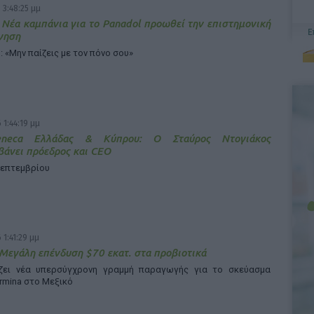
 3:48:25 μμ
 Νέα καμπάνια για το Panadol προωθεί την επιστημονική
γηση
: «Μην παίζεις με τον πόνο σου»
 1:44:19 μμ
Zeneca Ελλάδας & Κύπρου: Ο Σταύρος Ντογιάκος
άνει πρόεδρος και CEO
Σεπτεμβρίου
 1:41:29 μμ
 Μεγάλη επένδυση $70 εκατ. στα προβιοτικά
άζει νέα υπερσύγχρονη γραμμή παραγωγής για το σκεύασμα
rmina στο Μεξικό