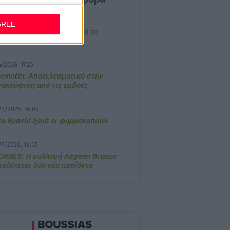
/3/2026, 16:44
GREE
ρόστιμο σε φαρμακείο για τη
ετάδοση μουσικής;
4/2026, 17:25
emotin: Αποτελεσματικό στην
νακούφιση από τις εμβοές
/3/2026, 16:05
τα θρανία ξανά οι φαρμακοποιοί
/7/2026, 16:05
ΟRRES: Η συλλογή Aegean Bronze
ποδέχεται δύο νέα προϊόντα