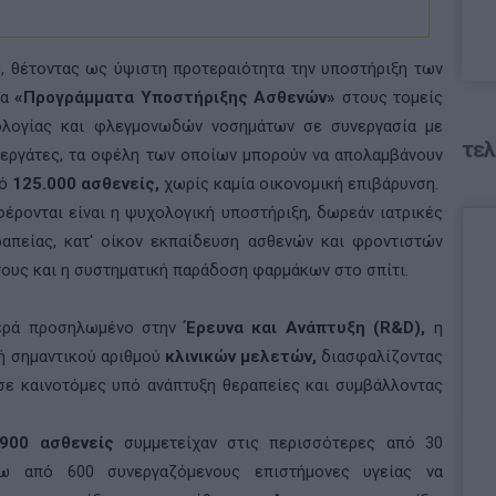
, θέτοντας ως ύψιστη προτεραιότητα την υποστήριξη των
α
«Προγράμματα Υποστήριξης Ασθενών»
στους τομείς
διολογίας και φλεγμονωδών νοσημάτων σε συνεργασία με
τελ
νεργάτες, τα οφέλη των οποίων μπορούν να απολαμβάνουν
πό
125.000 ασθενείς,
χωρίς καμία οικονομική επιβάρυνση.
έρονται είναι η ψυχολογική υποστήριξη, δωρεάν ιατρικές
ραπείας, κατ' οίκον εκπαίδευση ασθενών και φροντιστών
ους και η συστηματική παράδοση φαρμάκων στο σπίτι.
θερά προσηλωμένο στην
Έρευνα και Ανάπτυξη (R&D),
η
γή σημαντικού αριθμού
κλινικών μελετών,
διασφαλίζοντας
ε καινοτόμες υπό ανάπτυξη θεραπείες και συμβάλλοντας
900 ασθενείς
συμμετείχαν στις περισσότερες από 30
άνω από 600 συνεργαζόμενους επιστήμονες υγείας να