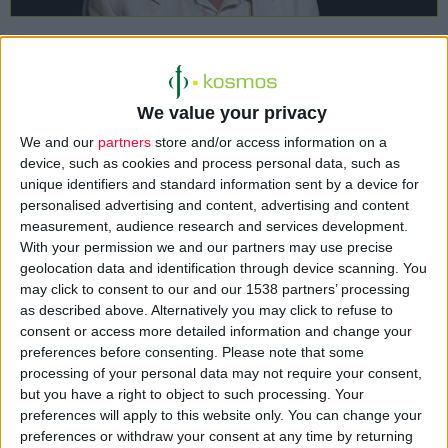
Ένας Ύμνος στη Ζωή και την Αγάπη, που ίσως μόνο ένας
«γελοίος»
μπορεί να δει στο όνειρό του… ή μήπως δεν είναι μόνο ένα
We value your privacy
όνειρο;
We and our
partners
store and/or access information on a
device, such as cookies and process personal data, such as
Το «
Όνειρο ενός γελοίου
», ένα πραγματικό διαμάντι
unique identifiers and standard information sent by a device for
του
Φιοντόρ Ντοστογιέφσκυ,
δημοσιευμένο το 1877,
personalised advertising and content, advertising and content
measurement, audience research and services development.
ανεβαίνει για 10 παραστάσεις
από το Σάββατο 9 Μαΐου
(έως
With your permission we and our partners may use precise
7/6/2015) κάθε
Σάββατο
και
Κυριακή
στις
9:00
μ.μ.,
στο
geolocation data and identification through device scanning. You
Θέατρο Βαφείο - Λάκης Καραλής (Αγ. Όρους 16 &
may click to consent to our and our 1538 partners’ processing
Κωνσταντινουπόλεως 115, Βοτανικός, τηλ.: 210-3425.637).
as described above. Alternatively you may click to refuse to
consent or access more detailed information and change your
preferences before consenting.
Please note that some
Το κείμενο της παράστασης είναι από τη μετάφραση του '
Αρη
processing of your personal data may not require your consent,
Αλεξάνδρου,
η σκηνοθεσία είναι του
Τάκη Χρυσικάκου
και
but you have a right to object to such processing. Your
ερμηνεύει ο ηθοποιός
Δημήτρης Βερύκιος.
Στη σκηνή τον
preferences will apply to this website only. You can change your
ηθοποιό πλαισιώνει η σοπράνο
Ευτυχία
preferences or withdraw your consent at any time by returning