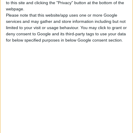
to this site and clicking the "Privacy" button at the bottom of the
Δημητρακοπούλου,
που παίζει
φλάουτο
και
τραγουδά
webpage.
αποσπάσματα από δημοφιλείς άριες, κλείνοντας με τον Ύμνο
Please note that this website/app uses one or more Google
της Αγάπης του Απ. Παύλου, σε μουσική Zbignew Preisner (από
services and may gather and store information including but not
την Μπλε Ταινία του Kislovski).
limited to your visit or usage behaviour. You may click to grant or
deny consent to Google and its third-party tags to use your data
for below specified purposes in below Google consent section.
«…Είμαι ένας γελοίος... Οι άλλοι βέβαια με λένε τρελό τώρα...
Αυτό θα ήταν μια αναβάθμιση,μια προαγωγή, αν δεν ήμουνα γι'
αυτούς το ίδιο γελοίος όπως και πριν. Όμως τώρα δεν θυμώνω
μαζί τους, τώρα τους αγαπάω όλους, κι όταν γελάνε μαζί μου,