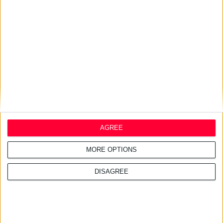
25/11/2025 3:22:51 μμ
ΑΜΚΕ Κλέων Τσέτης: 6
υποτροφίες & υποστήριξη 4
ερευνητικών έργων του ΕΚΠΑ
30/5/2025 4:36:39 μμ
Ο Πρόεδρος του Ελληνικού
Ερυθρού Σταυρού ετιμήθη από
την Ελληνική Φαρμακευτική
AGREE
Εταιρεία
MORE OPTIONS
DISAGREE
17/7/2024 9:59:08 μμ
Διάβα Τρικάλων: Μικρά παιδιά
εκπαιδεύτηκαν στις πρώτες
βοήθειες