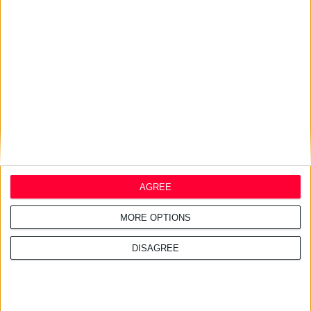
Σχετικά άρθρα
29/7/2026 4:18:55 μμ
Απειλές για μηνύσεις
«στέλνει» ο ΠΦΣ στη Merck
29/7/2026 4:13:55 μμ
Φ.Σ. Ηρακλείου & Ρεθύμνου:
Σχεδιάζουν κοινές δράσεις με
AGREE
συλλόγους ασθενών
MORE OPTIONS
DISAGREE
28/7/2026 4:21:24 μμ
Ντροπή για τη χώρα οι
ελλείψεις φαρμάκων στις
τουριστικές περιοχές