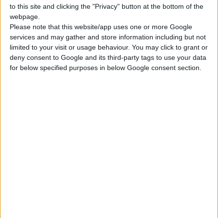
Φαρμακευτικούς
to this site and clicking the "Privacy" button at the bottom of the
πάνω σε θέματα
webpage.
Συλλόγους Μακεδονίας
επικαιρότητας για το
Please note that this website/app uses one or more Google
και Θράκης, καθώς και
φαρμακευτικό κλάδο.
services and may gather and store information including but not
εκπρόσωποι από τους
limited to your visit or usage behaviour. You may click to grant or
Φ.Σ. της υπόλοιπης
deny consent to Google and its third-party tags to use your data
Ελλάδας, εκπρόσωποι
for below specified purposes in below Google consent section.
φορέων υγείας και της
φαρμακευτικής αγοράς, οι
οποίοι θα έχουν την
ευκαιρία να συζητήσουν
και να ανταλλάξουν
απόψεις πάνω σε θέματα
επικαιρότητας για το
φαρμακευτικό κλάδο.
Κατά τη διάρκεια των
εργασιών του συνεδρίου
θα συζητηθούν: