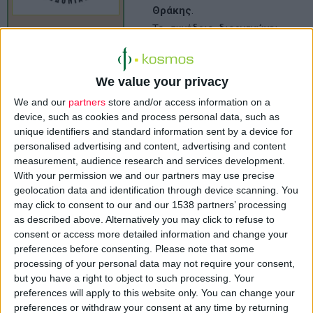
Θράκης
.
Το συνέδριο διοργανώνει
Στο συνέδριο θα
ο
Φαρμακευτικός
συναντηθούν
Σύλλογος Ημαθίας
, υπό
φαρμακοποιοί από
We value your privacy
την αιγίδα του
τους Φαρμακευτικούς
Πανελλήνιου
We and our
partners
store and/or access information on a
Συλλόγους
device, such as cookies and process personal data, such as
Φαρμακευτικού
Μακεδονίας και
unique identifiers and standard information sent by a device for
Συλλόγου
(Π.Φ.Σ.) και με
Θράκης, καθώς και
personalised advertising and content, advertising and content
τη στήριξη των
measurement, audience research and services development.
εκπρόσωποι από τους
φαρμακευτικών συλλόγων
With your permission we and our partners may use precise
Φ.Σ. της υπόλοιπης
geolocation data and identification through device scanning. You
της Βόρειας Ελλάδας, στις
Ελλάδας, εκπρόσωποι
may click to consent to our and our 1538 partners’ processing
10-11 Μαΐου 2008
, στο
φορέων υγείας και της
as described above. Alternatively you may click to refuse to
Μέγαρο Μουσικής της
φαρμακευτικής
consent or access more detailed information and change your
Βέροιας
.
preferences before consenting.
Please note that some
αγοράς, οι οποίοι θα
processing of your personal data may not require your consent,
Στο συνέδριο θα
έχουν την ευκαιρία να
but you have a right to object to such processing. Your
συναντηθούν
συζητήσουν και να
preferences will apply to this website only. You can change your
φαρμακοποιοί από τους
ανταλλάξουν απόψεις
preferences or withdraw your consent at any time by returning