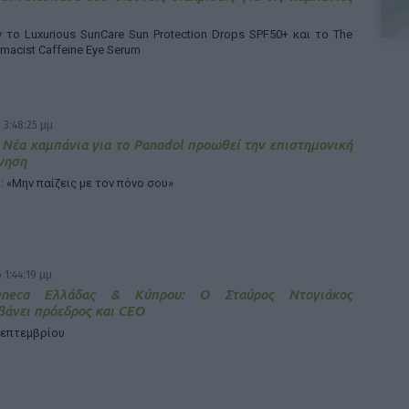
το Luxurious SunCare Sun Protection Drops SPF50+ και το The
rmacist Caffeine Eye Serum
 3:48:25 μμ
 Νέα καμπάνια για το Panadol προωθεί την επιστημονική
γηση
: «Μην παίζεις με τον πόνο σου»
 1:44:19 μμ
Zeneca Ελλάδας & Κύπρου: Ο Σταύρος Ντογιάκος
άνει πρόεδρος και CEO
Σεπτεμβρίου