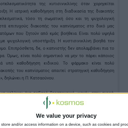
τελεσματικότητα της κυτισινικλίνης όταν χορηγείται
ιξη. Η ιατρική καθοδήγηση στη διαδικασία της διακοπής
τελεσματικά, τόσο τη σωματική όσο και τη ψυχολογική
οστά επιτυχούς διακοπής του καπνίσματος στο δικό μας
 ατόμων που ζητούν από εμάς βοήθεια. Είναι πολύ υψηλά
με ψυχολογική υποστήριξη. Η κυστισινικλίνη βοηθά τον
ομο. Επιπρόσθετα, δε, ο καπνιστής δεν απολαμβάνει πια το
ρα. Όμως, είναι πολύ σημαντικό να μην το πάρει κάποιος
ά υπό καθοδήγηση ειδικού. Το φάρμακο είναι πολύ
ιακοπής του καπνίσματος απαιτεί στρατηγική καθοδήγηση
, δηλώνει η Π. Κατσαούνου.
 να καλύψει ένα σοβαρό θεραπευτικό «κενό» στην αγορά,
ποστήριξης μέσω της ιατρικής καθοδήγησης και της
μένου οι καπνιστές να επιτύχουν την πλήρη διακοπή του
 τη μελέτη —τα αποτελέσματα της οποίας αναμένεται να
We value your privacy
νές συνέδριο— για να ενισχύσει περαιτέρω την
store and/or access information on a device, such as cookies and pro