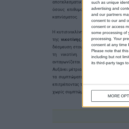
αποτελεσματικότητα της θεραπείας κ
such as unique ident
advertising and con
όσους επιθυμούν να απαλλαγούν, συν
and our partners may
καπνίσματος.
consent to our and o
consent or access m
Η κυτισινικλίνη είναι μια φαρμακευτι
some processing of y
processing. Your pre
της
νικοτίνης
, καθώς ο μηχανισμός 
consent at any time b
δέσμευση στους a4b2 υποδοχείς, οι ο
Please note that thi
τη νικοτίνη. Συγκεκριμένα, δρα 
including but not lim
ανταγωνίζεται τη νικοτίνη, την οπο
its third-party tags
Αυξάνει μέτρια τα επίπεδα της ντοπαμ
τα συμπτώματα από τη στέρηση της ν
επιτρέποντας τη σταδιακή μείωση της 
χωρίς συμπτώματα στέρηση.
MORE OPT