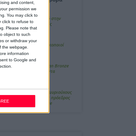
tising and content,
your permission we
4/2026, 17:25
ng. You may click to
emotin: Αποτελεσματικό στην
click to refuse to
νακούφιση από τις εμβοές
ng.
Please note that
o object to such
/3/2026, 16:05
ces or withdraw your
τα θρανία ξανά οι φαρμακοποιοί
 of the webpage.
ore information
/7/2026, 16:05
onsent to Google and
ΟRRES: Η συλλογή Aegean Bronze
ection.
ποδέχεται δύο νέα προϊόντα
/3/2026, 16:11
νάμεσα στους δισεκατομμυριούχους
ου Forbes o εκτελεστικός πρόεδρος
GREE
ης Walmart Boots Alliance