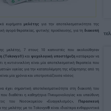
ικά ευρήματα
μελέτης
για την αποτελεσματικότητα της
νική αγορά θεραπείας, φυτικής προέλευσης, για τη
διακοπή
τελ
ς μελέτης, 7 στους 10 καπνιστές που ακολούθησαν
νη (Τokovys®)
και
ψυχολογική υποστήριξη
κατάφεραν να
ι η κυτισινικλίνη είναι μία αποτελεσματική θεραπεία που
ατιών υγείας για την καταπολέμηση της εξάρτησης από τη
είναι μία χρόνια και υποτροπιάζουσα νόσος.
 να έχει σημαντική αποτελεσματικότητα στη διακοπή του
 που διαθέτει η καθηγήτρια Πνευμονολογίας και υπεύθυνη
ατος του Νοσοκομείου «Ευαγγελισμός»,
Παρασκευή
της μελέτης με το Τokovys® είναι ιδιαίτερα ενθαρρυντικά