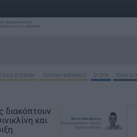
 του Φαρμακευτικού
νημέρωση για το φάρμακο
ΓΕΙΑ & ΕΠΙΣΤΗΜΗ
ΠΟΛΙΤΙΚΗ ΦΑΡΜΑΚΟΥ
ΕΥ ΖΗΝ
ΤΕΧΝΗ & 
ς διακόπτουν
ινικλίνη και
Βάσω Καλυβιώτη
δημοσιογράφος υγείας,
ιξη
αρχισυντάκτρια