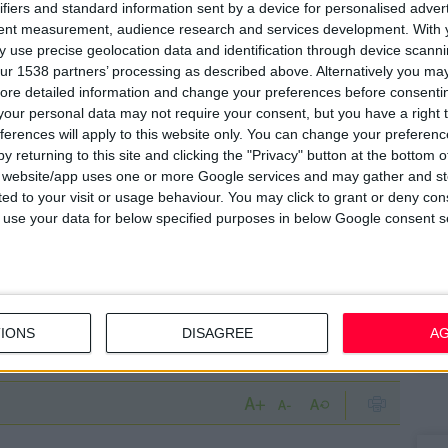
αι να προσφέρει μια ασφαλή και αποτελεσματική λύση σε
ifiers and standard information sent by a device for personalised adver
tent measurement, audience research and services development.
With 
ειδητά και δια παντός, από την επιβλαβή συνήθεια του
7/
 use precise geolocation data and identification through device scanni
M
ur 1538 partners’ processing as described above. Alternatively you may 
α
ore detailed information and change your preferences before consenti
κή ουσία που μιμείται και ανταγωνίζεται τον τρόπο δράσης
our personal data may not require your consent, but you have a right t
13
ferences will apply to this website only. You can change your preferen
δράσης της ουσίας αφορά στην εκλεκτική και ισχυρότερη
Σ
y returning to this site and clicking the "Privacy" button at the bottom
ποίοι διαδραματίζουν σημαντικό ρόλο στην εξάρτηση από
s website/app uses one or more Google services and may gather and st
εκλεκτικά στους
νικοτινικούς υποδοχείς (α4β2)
και
15
ited to your visit or usage behaviour. You may click to grant or deny c
ία σταδιακά εκτοπίζει λόγω της ισχυρότερης δέσμευσης.
Κ
 to use your data for below specified purposes in below Google consent s
υ
ίνης στον εγκέφαλο, κάτι που προλαμβάνει και ανακουφίζει
ικοτίνης. Το πλάνο της απεξάρτησης διαρκεί 25 ημέρες,
12
εξάρτησης από τη νικοτίνη και τη διακοπή του καπνίσματος
Α
τ
IONS
DISAGREE
A
τ