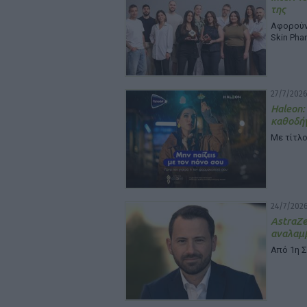
της
Αφορούν 
Skin Pha
27/7/2026
Haleon:
καθοδή
Με τίτλο
24/7/2026
Astra
αναλαμβ
Από 1η 