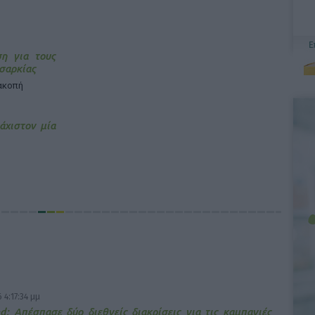
η για τους
σαρκίας
ιακοπή
άχιστον μία
 4:17:34 μμ
d: Απέσπασε δύο διεθνείς διακρίσεις για τις καμπανιές