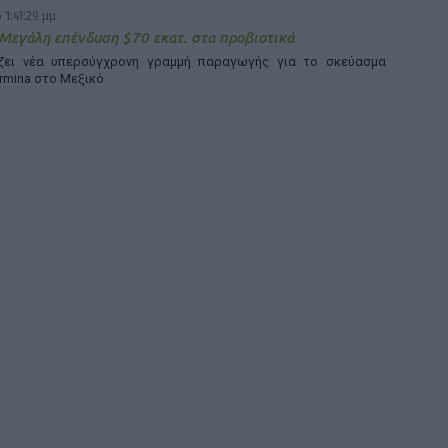
 1:41:29 μμ
 Μεγάλη επένδυση $70 εκατ. στα προβιοτικά
άζει νέα υπερσύγχρονη γραμμή παραγωγής για το σκεύασμα
rmina στο Μεξικό