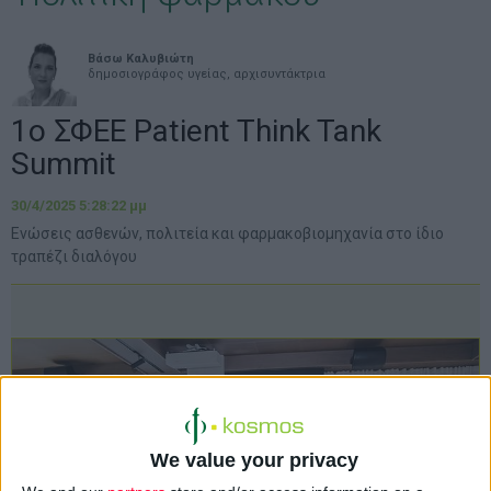
Βάσω Καλυβιώτη
δημοσιογράφος υγείας, αρχισυντάκτρια
1ο ΣΦΕΕ Patient Think Tank
Summit
30/4/2025 5:28:22 μμ
Ενώσεις ασθενών, πολιτεία και φαρμακοβιομηχανία στο ίδιο
τραπέζι διαλόγου
We value your privacy