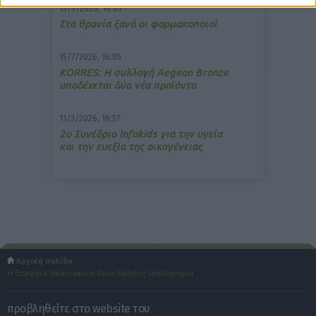
13/3/2026, 16:05
Στα θρανία ξανά οι φαρμακοποιοί
15/7/2026, 16:05
ΚΟRRES: Η συλλογή Aegean Bronze
υποδέχεται δύο νέα προϊόντα
11/3/2026, 16:57
2ο Συνέδριο Infokids για την υγεία
και την ευεξία της οικογένειας
Αρχική σελίδα
Η Εταιρεία
Επικοινωνία
Όροι Χρήσης
Ισολογισμοί
προβληθείτε στο website του