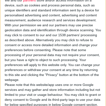
We and our
partners
store and/or access information on a
device, such as cookies and process personal data, such as
unique identifiers and standard information sent by a device for
personalised advertising and content, advertising and content
measurement, audience research and services development.
With your permission we and our partners may use precise
geolocation data and identification through device scanning. You
may click to consent to our and our 1538 partners’ processing
Τη
«φωνή» των ασθενών
για τα πολύπλευρα και σημαντικά
as described above. Alternatively you may click to refuse to
προβλήματα που αντιμετωπίζουν καθημερινά στην πρόσβασή
consent or access more detailed information and change your
τους σε παροχές υγείας, από τη διάγνωση και την παραπομπή
preferences before consenting.
Please note that some
processing of your personal data may not require your consent,
τους στον ειδικό μέχρι την ιατροφαρμακευτική τους φροντίδα,
but you have a right to object to such processing. Your
άκουσαν πολιτεία και φαρμακοβιομηχανία στο
1ο ΣΦΕΕ
preferences will apply to this website only. You can change your
Patient Think Tank Summit
.
preferences or withdraw your consent at any time by returning
to this site and clicking the "Privacy" button at the bottom of the
webpage.
Ο
Ολ. Παπαδημητρίου
, πρόεδρος ΣΦΕΕ, σημείωσε πως τα
Please note that this website/app uses one or more Google
συστήματα υγείας σε όλο τον κόσμο παρουσιάζουν
services and may gather and store information including but not
προκλήσεις, και το ελληνικό δεν θα μπορούσε να αποτελέσει
limited to your visit or usage behaviour. You may click to grant or
εξαίρεση. Συνεπώς, ο διάλογος μεταξύ όλων των φορέων είναι
deny consent to Google and its third-party tags to use your data
επιβεβλημένος, ώστε ο ασθενής να βρίσκεται στο επίκεντρο
for below specified purposes in below Google consent section.