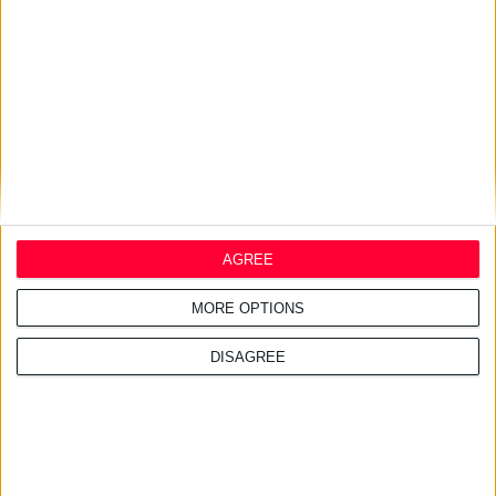
16/7/2026 4:11:23 μμ
ΑΑΔΕ: Κατασχέθηκαν χιλιάδες
παράνομα συμπληρώματα
διατροφής
AGREE
MORE OPTIONS
DISAGREE