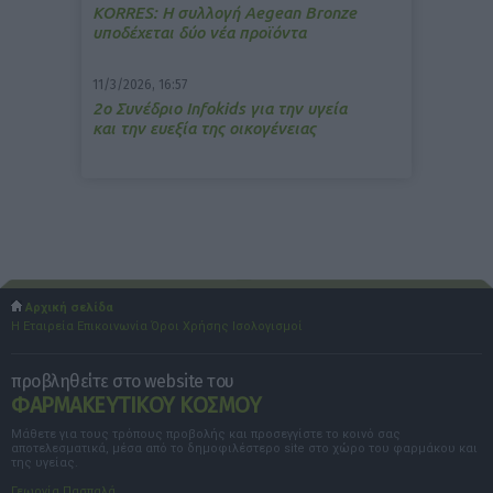
ΚΟRRES: Η συλλογή Aegean Bronze
υποδέχεται δύο νέα προϊόντα
11/3/2026, 16:57
2ο Συνέδριο Infokids για την υγεία
και την ευεξία της οικογένειας
Αρχική σελίδα
Η Εταιρεία
Επικοινωνία
Όροι Χρήσης
Ισολογισμοί
προβληθείτε στο website του
ΦΑΡΜΑΚΕΥΤΙΚΟΥ ΚΟΣΜΟΥ
Μάθετε για τους τρόπους προβολής και προσεγγίστε το κοινό σας
αποτελεσματικά, μέσα από το δημοφιλέστερο site στο χώρο του φαρμάκου και
της υγείας.
Γεωργία Πασπαλά