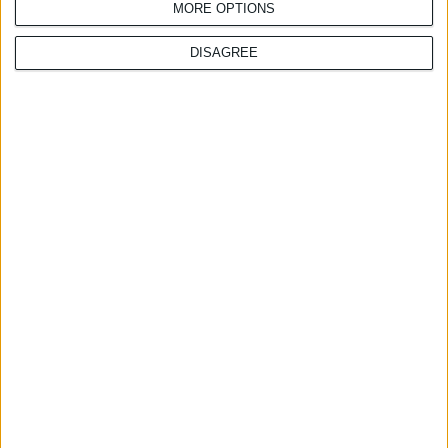
MORE OPTIONS
DISAGREE
29/7/2026 4:13:55 μμ
Φ.Σ. Ηρακλείου & Ρεθύμνου:
Σχεδιάζουν κοινές δράσεις με
συλλόγους ασθενών
28/7/2026 4:21:24 μμ
Ντροπή για τη χώρα οι
ελλείψεις φαρμάκων στις
τουριστικές περιοχές
27/7/2026 3:54:33 μμ
Δωρεάν εφαρμογή για τα
εφημερεύοντα φαρμακεία