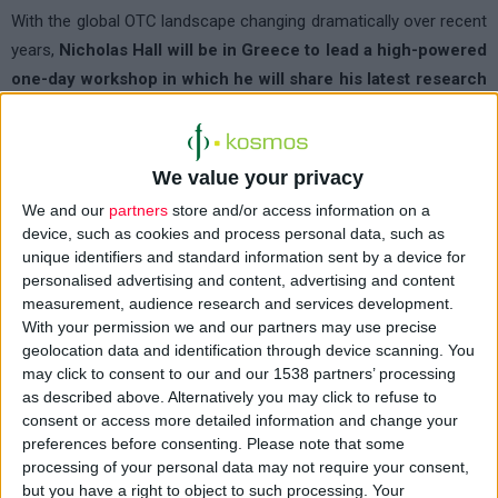
With the global OTC landscape changing dramatically over recent
years,
Nicholas Hall will be in Greece to lead a high-powered
one-day workshop in which he will share his latest research
finding, together with insights gained in almost 40 years of
working with top OTC players around the globe
. The
emphasis will be on understanding what makes a successful
We value your privacy
OTC brand, taking a look at the most innovative new products
We and our
partners
store and/or access information on a
from around the world, and exploring key success factors such
device, such as cookies and process personal data, such as
as engaging with the Consumer and umbrella branding, as well as
unique identifiers and standard information sent by a device for
personalised advertising and content, advertising and content
key learnings from the global OTC market.
measurement, audience research and services development.
With your permission we and our partners may use precise
This workshop, being held in association with our local
geolocation data and identification through device scanning. You
Network Partner Roula Hassapoglidou, is a must for all
may click to consent to our and our 1538 partners’ processing
players in the local OTC market, and will provide a guide to
as described above. Alternatively you may click to refuse to
consent or access more detailed information and change your
building successful and profitable TC brands.
preferences before consenting.
Please note that some
processing of your personal data may not require your consent,
Opening by George Dokios, GM of EFEX
but you have a right to object to such processing. Your