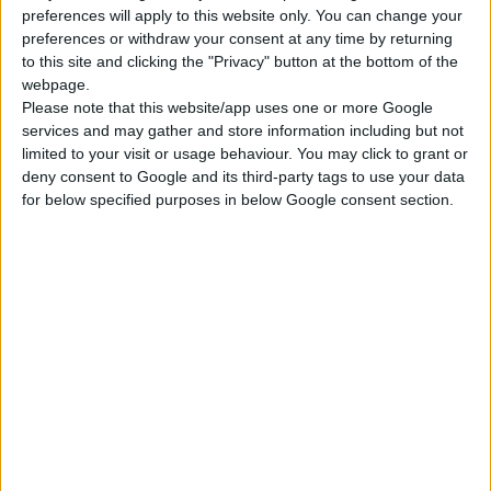
preferences will apply to this website only. You can change your
preferences or withdraw your consent at any time by returning
Session 1: Winners and Losers
to this site and clicking the "Privacy" button at the bottom of the
webpage.
• OTC – a fast-growing market
Please note that this website/app uses one or more Google
• Global review and emerging trends
services and may gather and store information including but not
• Key learnings for Greece
limited to your visit or usage behaviour. You may click to grant or
deny consent to Google and its third-party tags to use your data
• "100 Market Movers” – the fastest-growing OTC brands of
for below specified purposes in below Google consent section.
2010...
• ... and who fell off the cliff!
Session 2: New Product Development
• Switch, innovation and new technology
• Identifying opportunities
• In and out-licensing
• Complementary medicine
• Adapting technologies from food, cosmetics and clinical
products