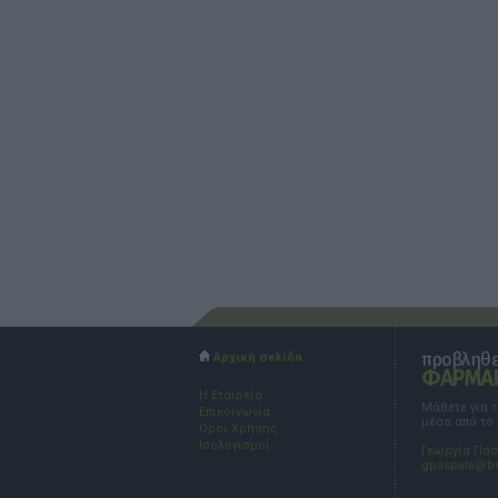
προβληθεί
Αρχική σελίδα
ΦΑΡΜΑΚ
Η Εταιρεία
Μάθετε για 
Επικοινωνία
μέσα από το
Όροι Χρήσης
Ισολογισμοί
Γεωργία Πα
gpaspala@b