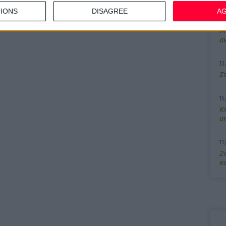
IONS
DISAGREE
A
7/
M
α
13
Σ
15
Κ
υ
11
2ο
κα