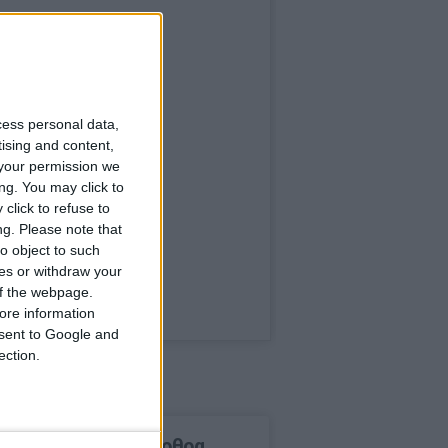
cess personal data,
tising and content,
your permission we
ng. You may click to
click to refuse to
ng.
Please note that
o object to such
ces or withdraw your
 of the webpage.
ore information
onsent to Google and
ection.
δημοφιλέστερα άρθρα