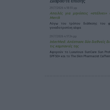
Διαβάστε επίσης
29/7/2026 4:18:55 μμ
Απειλές για μηνύσεις «στέλνει»
Merck
Λόγω του τρόπου διάθεσης του φ
γοναδοτροπίνη αλφα
29/7/2026 4:17:34 μμ
InterMed: Απέσπασε δύο διεθνείς δι
τις καμπανιές της
Αφορούν το Luxurious SunCare Sun Prot
SPF50+ και το The Skin Pharmacist Caffei