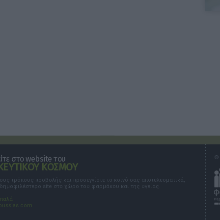
τε στο website του
© 
ΕΥΤΙΚΟΥ ΚΟΣΜΟΥ
τους τρόπους προβολής και προσεγγίστε το κοινό σας αποτελεσματικά,
 δημοφιλέστερο site στο χώρο του φαρμάκου και της υγείας.
σπαλά
oussias.com