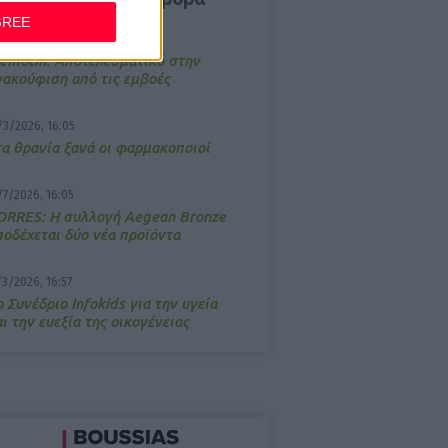
GREE
4/2026, 17:25
emotin: Αποτελεσματικό στην
νακούφιση από τις εμβοές
/3/2026, 16:05
τα θρανία ξανά οι φαρμακοποιοί
/7/2026, 16:05
ΟRRES: Η συλλογή Aegean Bronze
ποδέχεται δύο νέα προϊόντα
/3/2026, 16:57
 Συνέδριο Infokids για την υγεία
ι την ευεξία της οικογένειας