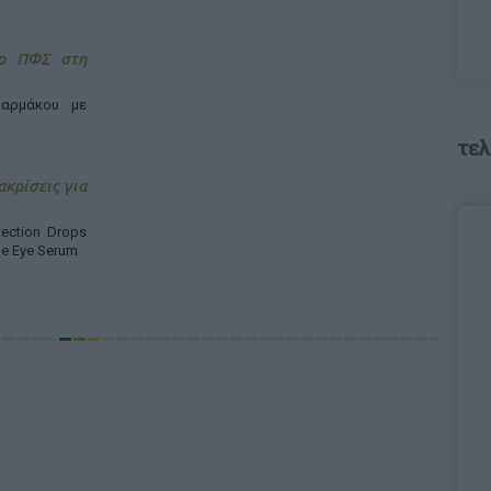
 ο ΠΦΣ στη
αρμάκου με
τελ
ακρίσεις για
ection Drops
ne Eye Serum