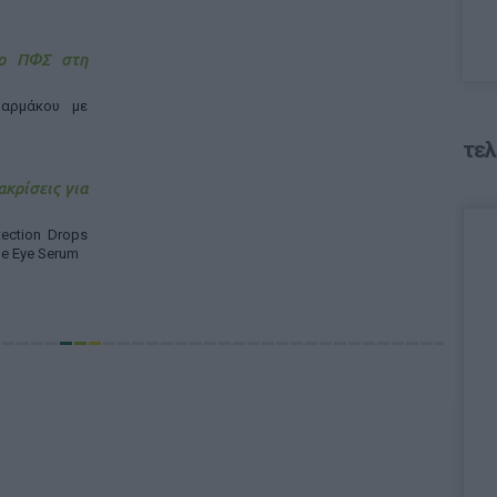
 ο ΠΦΣ στη
αρμάκου με
τελ
ακρίσεις για
ection Drops
ne Eye Serum