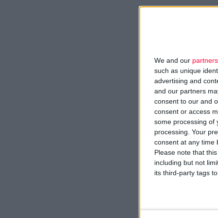
We and our
partners
such as unique ident
advertising and con
and our partners may
consent to our and o
consent or access m
some processing of y
processing. Your pre
consent at any time b
Please note that thi
including but not lim
its third-party tags