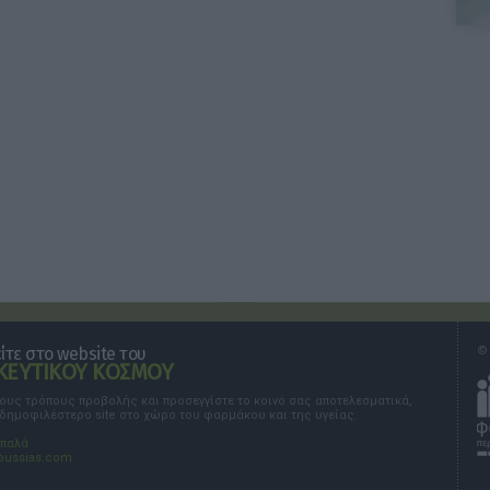
τε στο website του
© 
ΕΥΤΙΚΟΥ ΚΟΣΜΟΥ
τους τρόπους προβολής και προσεγγίστε το κοινό σας αποτελεσματικά,
 δημοφιλέστερο site στο χώρο του φαρμάκου και της υγείας.
σπαλά
oussias.com