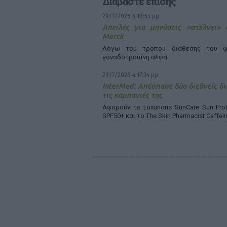
Διαβάστε επίσης
29/7/2026 4:18:55 μμ
Απειλές για μηνύσεις «στέλνει»
Merck
Λόγω του τρόπου διάθεσης του φ
γοναδοτροπίνη αλφα
29/7/2026 4:17:34 μμ
InterMed: Απέσπασε δύο διεθνείς δι
τις καμπανιές της
Αφορούν το Luxurious SunCare Sun Prot
SPF50+ και το The Skin Pharmacist Caffei