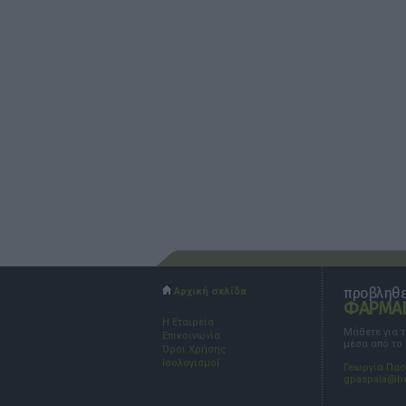
προβληθεί
Αρχική σελίδα
ΦΑΡΜΑΚ
Η Εταιρεία
Μάθετε για 
Επικοινωνία
μέσα από το
Όροι Χρήσης
Ισολογισμοί
Γεωργία Πα
gpaspala@b