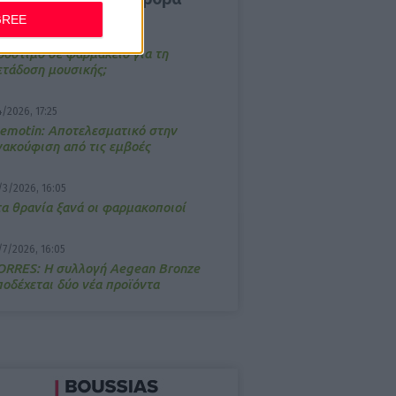
GREE
/3/2026, 16:44
ρόστιμο σε φαρμακείο για τη
ετάδοση μουσικής;
4/2026, 17:25
emotin: Αποτελεσματικό στην
νακούφιση από τις εμβοές
/3/2026, 16:05
τα θρανία ξανά οι φαρμακοποιοί
/7/2026, 16:05
ΟRRES: Η συλλογή Aegean Bronze
ποδέχεται δύο νέα προϊόντα