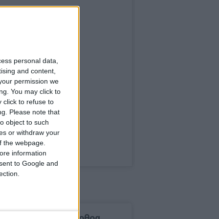
cess personal data,
tising and content,
your permission we
ng. You may click to
click to refuse to
ng.
Please note that
o object to such
ces or withdraw your
 of the webpage.
ore information
onsent to Google and
ection.
δημοφιλέστερα άρθρα