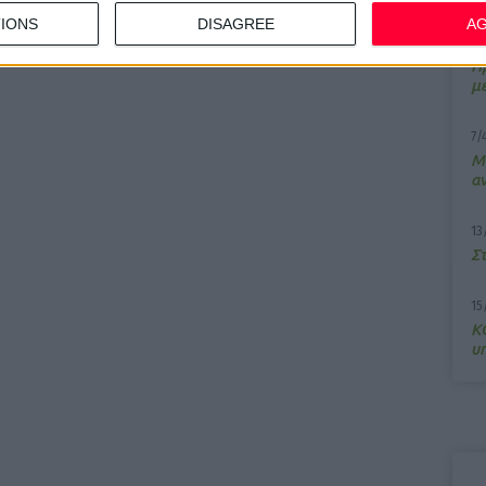
IONS
DISAGREE
A
10
Π
μ
7/
M
α
13
Σ
15
Κ
υ