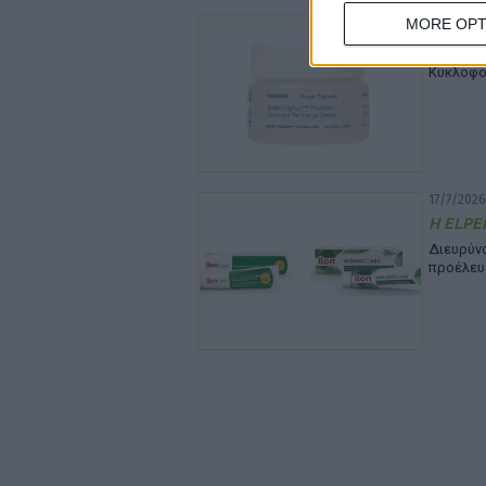
22/7/2026
MORE OPT
Νέα Sma
Κυκλοφο
17/7/2026
Η ELPEN
Διευρύ
προέλευ