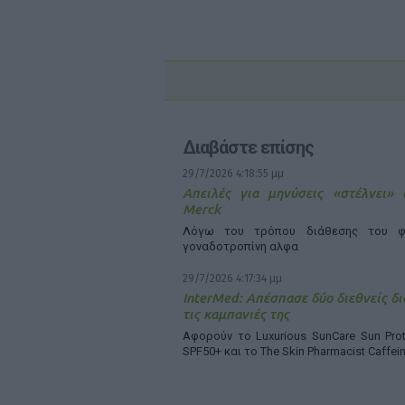
Διαβάστε επίσης
29/7/2026 4:18:55 μμ
Απειλές για μηνύσεις «στέλνει»
Merck
Λόγω του τρόπου διάθεσης του φ
γοναδοτροπίνη αλφα
29/7/2026 4:17:34 μμ
InterMed: Απέσπασε δύο διεθνείς δι
τις καμπανιές της
Αφορούν το Luxurious SunCare Sun Prot
SPF50+ και το The Skin Pharmacist Caffei