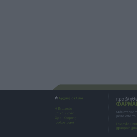
προβληθεί
Αρχική σελίδα
ΦΑΡΜΑΚ
Η Εταιρεία
Μάθετε για 
Επικοινωνία
μέσα από το
Όροι Χρήσης
Ισολογισμοί
Γεωργία Πα
gpaspala@b