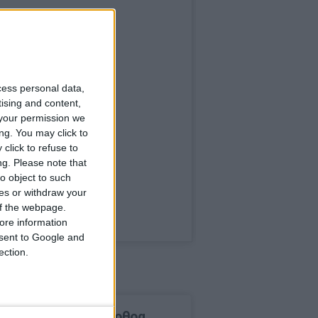
cess personal data,
tising and content,
your permission we
ng. You may click to
click to refuse to
ng.
Please note that
o object to such
ces or withdraw your
 of the webpage.
ore information
onsent to Google and
ection.
δημοφιλέστερα άρθρα