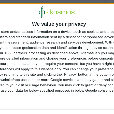
We value your privacy
store and/or access information on a device, such as cookies and pro
 4:12:14 μμ
ifiers and standard information sent by a device for personalised adver
e Posay: Νέα προϊόντα Effaclar Supramolecular
tent measurement, audience research and services development.
With 
 use precise geolocation data and identification through device scanni
ωμένη ρουτίνα για το λιπαρό δέρμα: καθαρισμός & έλεγχος
ητας
ur 1538 partners’ processing as described above. Alternatively you may 
ore detailed information and change your preferences before consenti
our personal data may not require your consent, but you have a right t
ferences will apply to this website only. You can change your preferen
y returning to this site and clicking the "Privacy" button at the bottom
 10:23:43 πμ
s website/app uses one or more Google services and may gather and st
FIZZ: Μέγιστη ενυδάτωση για τους αθλητές της
ited to your visit or usage behaviour. You may click to grant or deny c
ρινότητας
 to use your data for below specified purposes in below Google consent s
ά από τις εταιρείες ΒΙΑΝΕΞ & ΒΙΑΝ