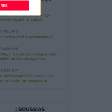
GREE
4/2026, 17:25
emotin: Αποτελεσματικό στην
νακούφιση από τις εμβοές
/3/2026, 16:05
τα θρανία ξανά οι φαρμακοποιοί
/7/2026, 16:05
ΟRRES: Η συλλογή Aegean Bronze
ποδέχεται δύο νέα προϊόντα
/3/2026, 16:57
 Συνέδριο Infokids για την υγεία
ι την ευεξία της οικογένειας