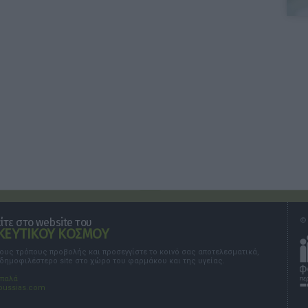
τε στο website του
© 
ΕΥΤΙΚΟΥ ΚΟΣΜΟΥ
τους τρόπους προβολής και προσεγγίστε το κοινό σας αποτελεσματικά,
 δημοφιλέστερο site στο χώρο του φαρμάκου και της υγείας.
σπαλά
oussias.com