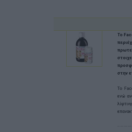
Το Fac
περιέ
πρωτεΐ
στοιχ
προσφ
στην ε
Το Fac
ενώ αν
λίφτιν
επανακτ