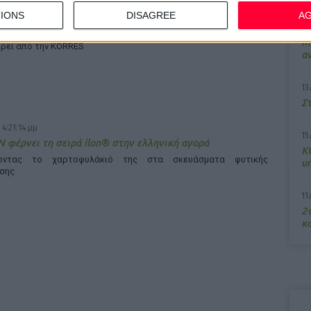
 4:48:02 μμ
IONS
DISAGREE
A
7/
rt Yoghurt™ Κρέμα Νύχτας με Προβιοτικά
M
ρεί από την KORRES
α
13
Σ
 4:21:14 μμ
15
 φέρνει τη σειρά ilon® στην ελληνική αγορά
Κ
νοντας το χαρτοφυλάκιό της στα σκευάσματα φυτικής
υ
σης
11
2ο
κα