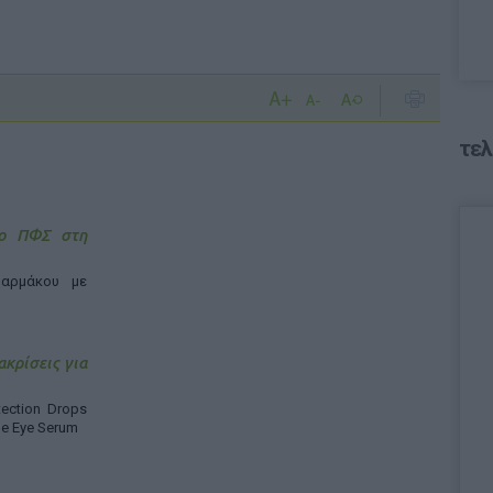
τελ
 ο ΠΦΣ στη
αρμάκου με
ακρίσεις για
ection Drops
ne Eye Serum