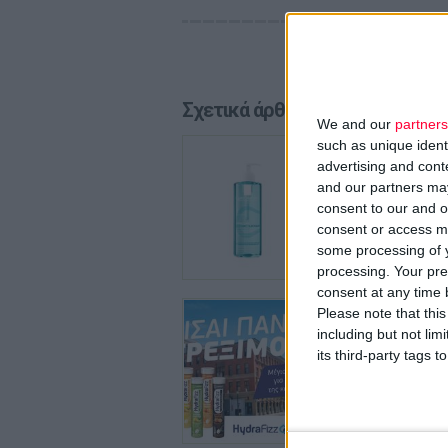
Σχετικά άρθρα
We and our
partners
29/7/2026
such as unique ident
La Roch
advertising and con
and our partners may
Ολοκληρ
λιπαρότ
consent to our and o
consent or access m
some processing of y
processing. Your pre
consent at any time b
24/7/2026
Please note that thi
HYDRA
including but not lim
καθημε
its third-party tags
Νέα σειρ