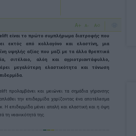
elift είναι το πρώτο συµπλήρωµα διατροφής που
χει εκτός από κολλαγόνο και ελαστίνη, µια
νη υψηλής αξίας που µαζί µε τα άλλα θρεπτικά
εία, σιτέλαιο, αλόη και αγριοτριαντάφυλλο,
έρει µεγαλύτερη ελαστικότητα και τόνωση
πιδερµίδα.
elift προλαµβάνει και µειώνει τα σηµάδια γήρανσης
απλάθει την επιδερµίδα χαρίζοντας ένα αποτέλεσµα
γκ. Η επιδερµίδα µένει απαλή και ελαστική και η όψη
ά τη νεανικότητά της.