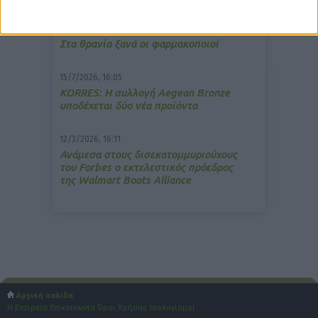
13/3/2026, 16:05
Στα θρανία ξανά οι φαρμακοποιοί
15/7/2026, 16:05
ΚΟRRES: Η συλλογή Aegean Bronze
υποδέχεται δύο νέα προϊόντα
12/3/2026, 16:11
Ανάμεσα στους δισεκατομμυριούχους
του Forbes o εκτελεστικός πρόεδρος
της Walmart Boots Alliance
Αρχική σελίδα
Η Εταιρεία
Επικοινωνία
Όροι Χρήσης
Ισολογισμοί