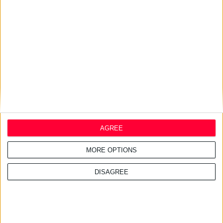
24/7/2026 1:41:29 μμ
Opella: Μεγάλη επένδυση $70
εκατ. στα προβιοτικά
AGREE
MORE OPTIONS
DISAGREE