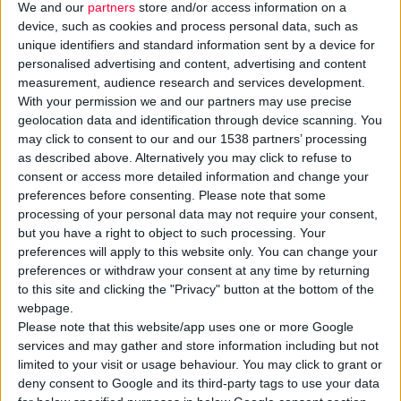
We and our
partners
store and/or access information on a
device, such as cookies and process personal data, such as
unique identifiers and standard information sent by a device for
personalised advertising and content, advertising and content
measurement, audience research and services development.
With your permission we and our partners may use precise
geolocation data and identification through device scanning. You
Για 5η χρονιά η
ELPEN
συμπεριλαμβάνεται στους
may click to consent to our and our 1538 partners’ processing
ελκυστικότερους εργοδότες της χώρας, καθώς έλαβε την 5η
as described above. Alternatively you may click to refuse to
θέση της σχετικής κατάταξης στην Ελλάδα, σύμφωνα με την
consent or access more detailed information and change your
preferences before consenting.
Please note that some
πρόσφατη έρευνα
Randstad Employer Brand
για το 2026.
processing of your personal data may not require your consent,
but you have a right to object to such processing. Your
Η ELPEN απασχολεί σε επίπεδο Ομίλου 2.000
εργαζόμενους
,
preferences will apply to this website only. You can change your
αποδεικνύοντας στην πράξη πως η ενίσχυση και η ανάπτυξη
preferences or withdraw your consent at any time by returning
to this site and clicking the "Privacy" button at the bottom of the
του ανθρώπινου δυναμικού αποτελεί σταθερή δέσμευση και
webpage.
σημαντική προτεραιότητά της. Επιπλέον, μέσα από το
Please note that this website/app uses one or more Google
επενδυτικό πρόγραμμα ύψους 380 εκατ. ευρώ που υλοποιεί η
services and may gather and store information including but not
εταιρεία με ορίζοντα το 2030, πρόκειται να δημιουργηθούν
limited to your visit or usage behaviour. You may click to grant or
1.500 νέες άμεσες
θέσεις εργασίας
και τουλάχιστον
deny consent to Google and its third-party tags to use your data