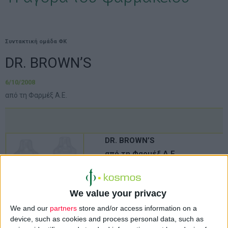
Συντακτική ομάδα ΦΚ
DR. BROWN’S
6/10/2008
από τη Φαρμέξ Α.Ε.
DR. BROWN’S
από τη Φαρµέξ Α.Ε.
Το µπιµπερό µε
We value your privacy
εσωτερικό σύστηµα
φυσικής ροής αέρα Dr.
We and our
partners
store and/or access information on a
device, such as cookies and process personal data, such as
Brown’s περιορίζει το