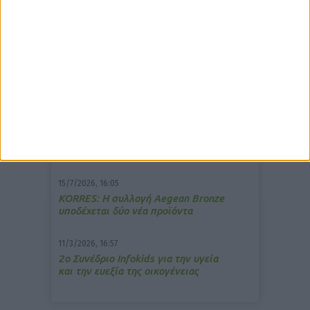
δημοφιλέστερα άρθρα
7/4/2026, 17:25
Memotin: Αποτελεσματικό στην
ανακούφιση από τις εμβοές
13/3/2026, 16:05
Στα θρανία ξανά οι φαρμακοποιοί
15/7/2026, 16:05
ΚΟRRES: Η συλλογή Aegean Bronze
υποδέχεται δύο νέα προϊόντα
11/3/2026, 16:57
2ο Συνέδριο Infokids για την υγεία
και την ευεξία της οικογένειας