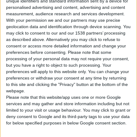
unique identifiers and standard information sent by a device for
κενό και τις φυσαλίδες
personalised advertising and content, advertising and content
αέρα που βρίσκονται στα
measurement, audience research and services development.
περισσότερα µπιµπερό
With your permission we and our partners may use precise
και δηµιουργούν στα
geolocation data and identification through device scanning. You
may click to consent to our and our 1538 partners’ processing
µωρά τους
as described above. Alternatively you may click to refuse to
βασανιστικούς κολικούς.
consent or access more detailed information and change your
Η θετική πίεση που
preferences before consenting.
Please note that some
δηµιουργείται στο
processing of your personal data may not require your consent,
but you have a right to object to such processing. Your
εσωτερικό του είναι
preferences will apply to this website only. You can change your
παρόµοια µε αυτή του
preferences or withdraw your consent at any time by returning
φυσικού θηλασµού.
to this site and clicking the "Privacy" button at the bottom of the
Αποτέλεσµα είναι η
webpage.
Please note that this website/app uses one or more Google
σηµαντικότατη µείωση
services and may gather and store information including but not
των προβληµάτων που
limited to your visit or usage behaviour. You may click to grant or
συνήθως δηµιουργούνται
deny consent to Google and its third-party tags to use your data
κατά το τάισµα του
for below specified purposes in below Google consent section.
µωρού, όπως κολικοί,