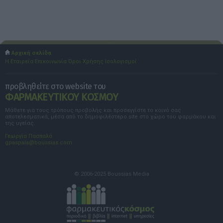
Αρχική σελίδα
Η Εταιρεία
Επικοινωνία
Όροι Χρήσης
Ισολογισμοί
προβληθείτε στο website του
ΦΑΡΜΑΚΕΥΤΙΚΟΥ ΚΟΣΜΟΥ
Μάθετε για τους τρόπους προβολής και προσεγγίστε το κοινό σας
αποτελεσματικά, μέσα από το δημοφιλέστερο site στο χώρο του φαρμάκου και
της υγείας.
Γεωργία Πασπαλά
gpaspala@boussias.com
© 2006-2025 Boussias Media