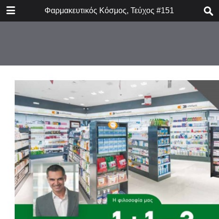
DOWNLOAD
Φαρμακευτικός Κόσμος, Τεύχος #151
FK_issue_151.pdf
18.4 MB