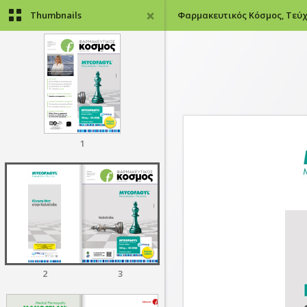
Thumbnails
Φαρμακευτικός Κόσμος, Τεύχ
1
2
3