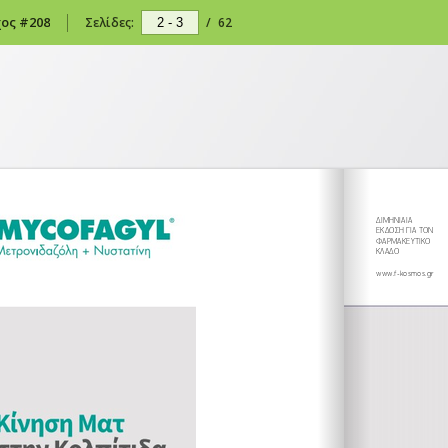
ος #208
Σελίδες:
/
62