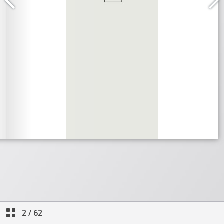
2
/
62