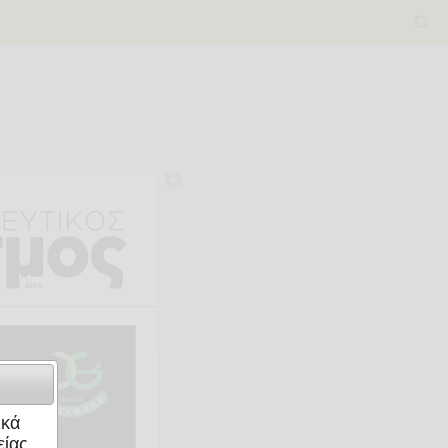
ικά
ίας.