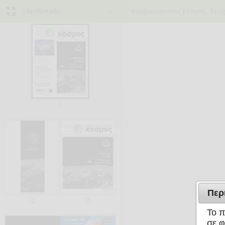
Thumbnails
Φαρμακευτικός Κόσμος, Τεύχ
1
Περ
2
3
Το π
σε φ