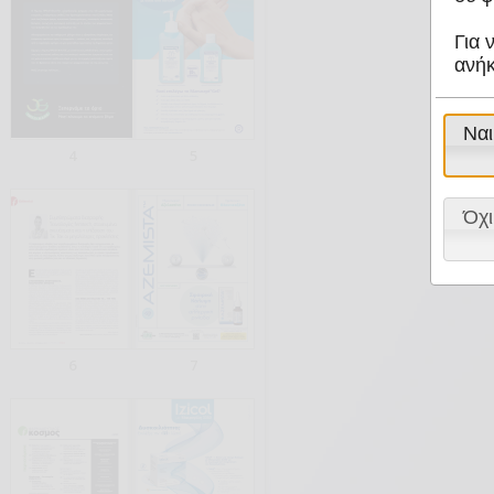
Για 
ανήκ
Ναι
4
5
Όχι
6
7