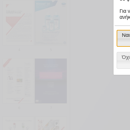
Για 
ανήκ
Ναι
4
5
Όχι
6
7