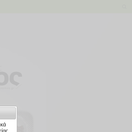
ικά
ίας.