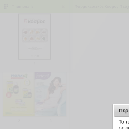
Thumbnails
Φαρμακευτικός Κόσμος, Τεύχ
1
Περ
2
3
Το π
σε φ