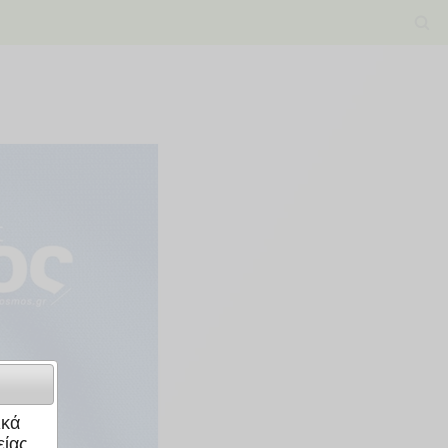
ικά
ίας.