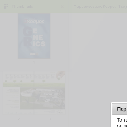
Thumbnails
Φαρμακευτικός Κόσμος, Τεύχ
1
Περ
2
3
Το π
σε φ