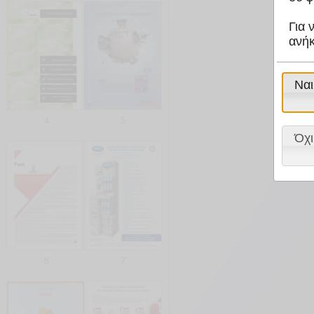
Για 
ανήκ
Ναι
4
5
Όχι
6
7