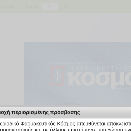
ος #161
Σελίδες:
/
96
ιοχή περιορισμένης πρόσβασης
εριοδικό Φαρμακευτικός Κόσμος απευθύνεται αποκλειστ
αρμακοποιούς και σε άλλους επιστήμονες του χώρου υγε