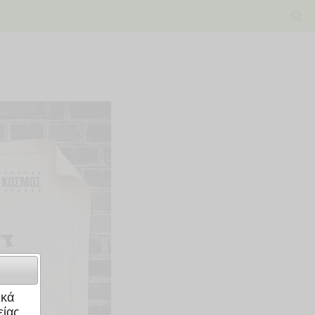
ικά
ίας.