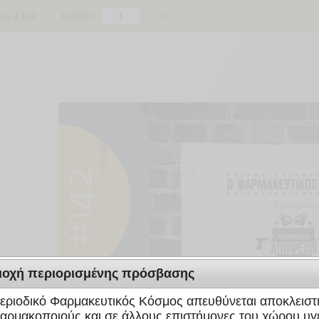
ος #142
Σελίδες:
/
112
ιοχή περιορισμένης πρόσβασης
εριοδικό Φαρμακευτικός Κόσμος απευθύνεται αποκλειστ
αρμακοποιούς και σε άλλους επιστήμονες του χώρου υγε