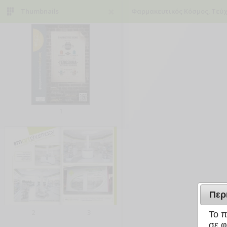
Thumbnails
Φαρμακευτικός Κόσμος, Τεύχ
1
Περ
2
3
Το π
σε φ