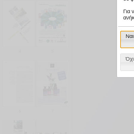
Για 
ανήκ
Ναι
4
5
Όχι
6
7